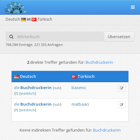
Deutsch
Türkisch
Übersetzen
768.284 Einträge, 221.535 Anfragen
2
direkte Treffer gefunden für:
Buchdruckerin
Deutsch
Türkisch
die
Buchdruckerin
basımcı
{
sub
}
{
f
}
[
weiblich
]
die
Buchdruckerin
matbaacı
{
sub
}
{
f
}
[
weiblich
]
Keine indirekten Treffer gefunden für:
Buchdruckerin