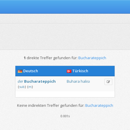
1
direkte Treffer gefunden für:
Bucharateppich
Deutsch
Türkisch
der
Bucharateppich
Buhara
halısı
{
sub
}
{
m
}
Keine indirekten Treffer gefunden für:
Bucharateppich
0.001s