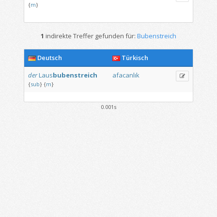
{
m
}
1
indirekte Treffer gefunden für:
Bubenstreich
Deutsch
Türkisch
der
Laus
bubenstreich
afacanlık
{
sub
}
{
m
}
0.001s