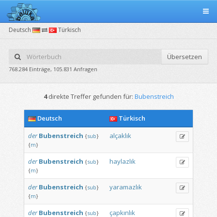
Deutsch
Türkisch
Übersetzen
768.284 Einträge, 105.831 Anfragen
4
direkte Treffer gefunden für:
Bubenstreich
Deutsch
Türkisch
der
Bubenstreich
alçaklık
{
sub
}
{
m
}
der
Bubenstreich
haylazlık
{
sub
}
{
m
}
der
Bubenstreich
yaramazlık
{
sub
}
{
m
}
der
Bubenstreich
çapkınlık
{
sub
}