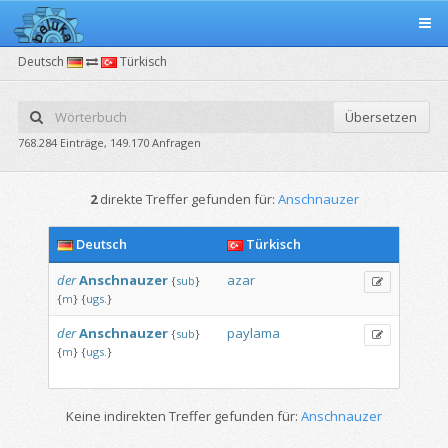
Deutsch
Türkisch
Übersetzen
768.284 Einträge, 149.170 Anfragen
2
direkte Treffer gefunden für:
Anschnauzer
Deutsch
Türkisch
der
Anschnauzer
azar
{
sub
}
{
m
}
{
ugs.
}
der
Anschnauzer
paylama
{
sub
}
{
m
}
{
ugs.
}
Keine indirekten Treffer gefunden für:
Anschnauzer