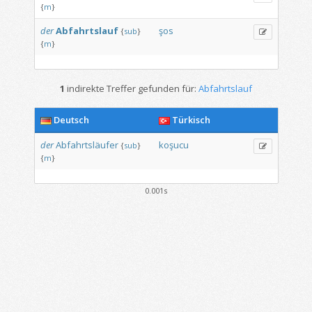
{
m
}
der
Abfahrtslauf
şos
{
sub
}
{
m
}
1
indirekte Treffer gefunden für:
Abfahrtslauf
Deutsch
Türkisch
der
Abfahrtsläufer
koşucu
{
sub
}
{
m
}
0.001s