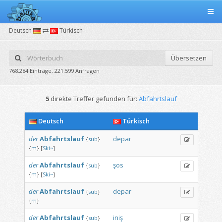
Deutsch
Türkisch
Übersetzen
768.284 Einträge, 221.599 Anfragen
5
direkte Treffer gefunden für:
Abfahrtslauf
Deutsch
Türkisch
der
Abfahrtslauf
depar
{
sub
}
{
m
}
[
Ski~
]
der
Abfahrtslauf
şos
{
sub
}
{
m
}
[
Ski~
]
der
Abfahrtslauf
depar
{
sub
}
{
m
}
der
Abfahrtslauf
iniş
{
sub
}