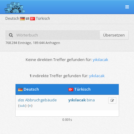
Deutsch
Türkisch
Übersetzen
768.284 Einträge, 189.644 Anfragen
Keine direkten Treffer gefunden für:
yıkılacak
1
indirekte Treffer gefunden für:
yıkılacak
Deutsch
Türkisch
das
Abbruchgebäude
yıkılacak
bina
{
sub
}
{
n
}
0.001s