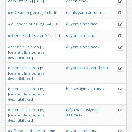
abmustern
desenlemek
{
v
}
[
Stoff
]
die
Desemulgierung
emülsiyonu
durdurma
{
sub
}
{
f
}
die
Desensibilierung
duyarsızlandırma
{
sub
}
{
f
}
der
Desensibilisator
duyarsızlandırıcı
{
sub
}
{
m
}
desensibilisieren
duyarsızlandırmak
{
v
}
[
desensibilisierte,
habe
desensibilisiert
]
desensibilisieren
duyarsızlık
kazandırmak
{
v
}
[
desensibilisierte,
habe
desensibilisiert
]
desensibilisieren
hassaslığını
azaltmak
{
v
}
[
desensibilisierte,
habe
desensibilisiert
]
desensibilisieren
ışığın
hassasiyetini
{
v
}
azaltmak
[
desensibilisierte,
habe
desensibilisiert
]
die
Desensibilisierung
duyarsızlandırma
{
sub
}