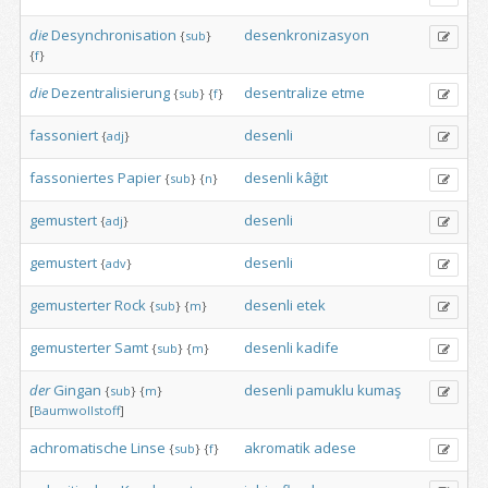
die
Desynchronisation
desenkronizasyon
{
sub
}
{
f
}
die
Dezentralisierung
desentralize
etme
{
sub
}
{
f
}
fassoniert
desenli
{
adj
}
fassoniertes
Papier
desenli
kâğıt
{
sub
}
{
n
}
gemustert
desenli
{
adj
}
gemustert
desenli
{
adv
}
gemusterter
Rock
desenli
etek
{
sub
}
{
m
}
gemusterter
Samt
desenli
kadife
{
sub
}
{
m
}
der
Gingan
desenli
pamuklu
kumaş
{
sub
}
{
m
}
[
Baumwollstoff
]
achromatische
Linse
akromatik
adese
{
sub
}
{
f
}