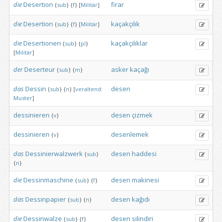
die
Desertion
firar
{
sub
}
{
f
}
[
Militär
]
die
Desertion
kaçakçılık
{
sub
}
{
f
}
[
Militär
]
die
Desertionen
kaçakçılıklar
{
sub
}
{
pl
}
[
Militär
]
der
Deserteur
asker
kaçağı
{
sub
}
{
m
}
das
Dessin
desen
{
sub
}
{
n
}
[
veraltend:
Muster
]
dessinieren
desen
çizmek
{
v
}
dessinieren
desenlemek
{
v
}
das
Dessinierwalzwerk
desen
haddesi
{
sub
}
{
n
}
die
Dessinmaschine
desen
makinesi
{
sub
}
{
f
}
das
Dessinpapier
desen
kağıdı
{
sub
}
{
n
}
die
Dessinwalze
desen
silindiri
{
sub
}
{
f
}