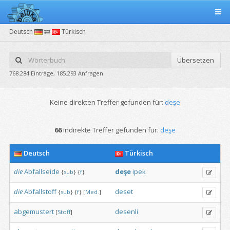
Deutsch
Türkisch
Übersetzen
768.284 Einträge, 185.293 Anfragen
Keine direkten Treffer gefunden für:
deşe
66
indirekte Treffer gefunden für:
deşe
Deutsch
Türkisch
die
Abfallseide
deşe
ipek
{
sub
}
{
f
}
die
Abfallstoff
deset
{
sub
}
{
f
}
[
Med.
]
abgemustert
desenli
[
Stoff
]