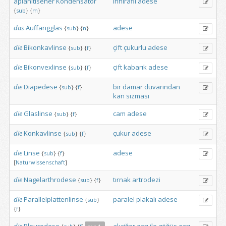
aplanitiseher
Kondensator
inhiraflı
adese
{
sub
}
{
m
}
das
Auffangglas
adese
{
sub
}
{
n
}
die
Bikonkavlinse
çift
çukurlu
adese
{
sub
}
{
f
}
die
Bikonvexlinse
çift
kabarık
adese
{
sub
}
{
f
}
die
Diapedese
bir
damar
duvarından
{
sub
}
{
f
}
kan
sızması
die
Glaslinse
cam
adese
{
sub
}
{
f
}
die
Konkavlinse
çukur
adese
{
sub
}
{
f
}
die
Linse
adese
{
sub
}
{
f
}
[
Naturwissenschaft
]
die
Nagelarthrodese
tırnak
artrodezi
{
sub
}
{
f
}
die
Parallelplattenlinse
paralel
plakalı
adese
{
sub
}
{
f
}