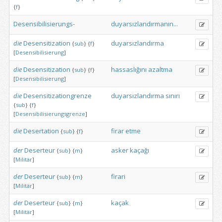
{
f
}
Desensibilisierungs-
duyarsızlandırmanın...
die
Desensitization
duyarsızlandırma
{
sub
}
{
f
}
[
Desensibilisierung
]
die
Desensitization
hassaslığını
azaltma
{
sub
}
{
f
}
[
Desensibilisierung
]
die
Desensitizationgrenze
duyarsızlandırma
sınırı
{
sub
}
{
f
}
[
Desensibilisierungsgrenze
]
die
Desertation
firar
etme
{
sub
}
{
f
}
der
Deserteur
asker
kaçağı
{
sub
}
{
m
}
[
Militär
]
der
Deserteur
firari
{
sub
}
{
m
}
[
Militär
]
der
Deserteur
kaçak
{
sub
}
{
m
}
[
Militär
]