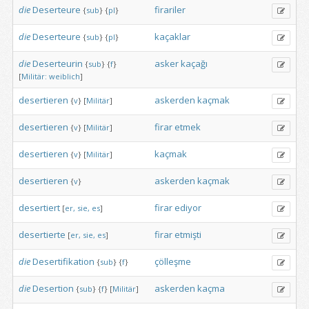
die
Deserteure
firariler
{
sub
}
{
pl
}
die
Deserteure
kaçaklar
{
sub
}
{
pl
}
die
Deserteurin
asker
kaçağı
{
sub
}
{
f
}
[
Militär:
weiblich
]
desertieren
askerden
kaçmak
{
v
}
[
Militär
]
desertieren
firar
etmek
{
v
}
[
Militär
]
desertieren
kaçmak
{
v
}
[
Militär
]
desertieren
askerden
kaçmak
{
v
}
desertiert
firar
ediyor
[
er,
sie,
es
]
desertierte
firar
etmişti
[
er,
sie,
es
]
die
Desertifikation
çölleşme
{
sub
}
{
f
}
die
Desertion
askerden
kaçma
{
sub
}
{
f
}
[
Militär
]