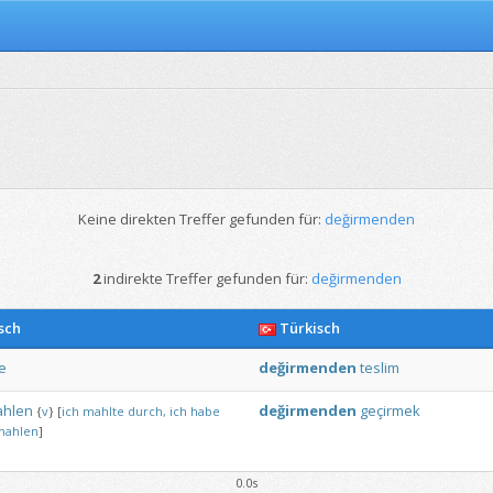
Keine direkten Treffer gefunden für:
değirmenden
2
indirekte Treffer gefunden für:
değirmenden
sch
Türkisch
e
değirmenden
teslim
ahlen
değirmenden
geçirmek
{
v
}
[
ich
mahlte
durch,
ich
habe
mahlen
]
0.0s