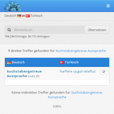
Deutsch
Türkisch
Übersetzen
768.284 Einträge, 86.172 Anfragen
1
direkte Treffer gefunden für:
buchstabengetreue Aussprache
Deutsch
Türkisch
buchstabengetreue
harflere
uygun
telaffuz
Aussprache
{
sub
}
{
f
}
Keine indirekten Treffer gefunden für:
buchstabengetreue
Aussprache
0.001s