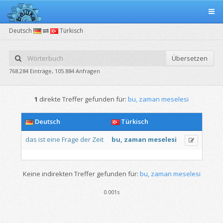
Deutsch
Türkisch
Übersetzen
768.284 Einträge, 105.884 Anfragen
1
direkte Treffer gefunden für:
bu, zaman meselesi
Deutsch
Türkisch
das
ist
eine
Frage
der
Zeit
bu,
zaman
meselesi
Keine indirekten Treffer gefunden für:
bu, zaman meselesi
0.001s