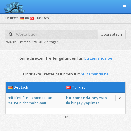
Deutsch
Türkisch
Übersetzen
768.284 Einträge, 196.083 Anfragen
Keine direkten Treffer gefunden für:
bu zamanda be
1
indirekte Treffer gefunden für:
bu zamanda be
Deutsch
Türkisch
mit
fünf
Euro
kommt
man
bu
zamanda
be
ş
Avro
heute
nicht
mehr
weit
ile
bir
şey
yapılmaz
0.0s