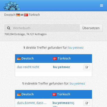
Deutsch
Türkisch
Übersetzen
768.284 Einträge, 74.127 Anfragen
1
direkte Treffer gefunden für:
bu yetmez
Deutsch
Türkisch
das
reicht
nicht
bu
yetmez
1
indirekte Treffer gefunden für:
bu yetmez
Deutsch
Türkisch
dazu
kommt,
dass
...
bu
yetmez
miş