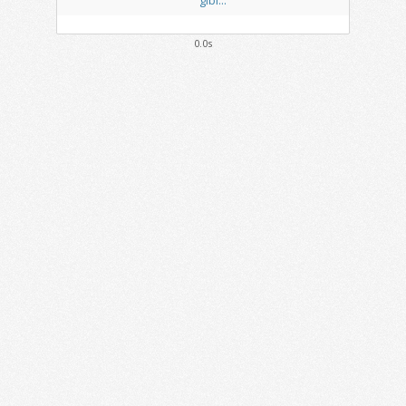
gibi...
0.0s