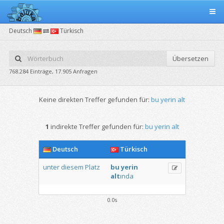
Deutsch
Türkisch
Übersetzen
768.284 Einträge, 17.905 Anfragen
Keine direkten Treffer gefunden für:
bu yerin alt
1
indirekte Treffer gefunden für:
bu yerin alt
Deutsch
Türkisch
unter
diesem
Platz
bu
yerin
alt
ında
0.0s