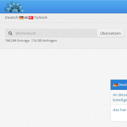
Deutsch
Türkisch
Übersetzen
768.284 Einträge, 176.385 Anfragen
Deut
An
dies
beteilig
das
hat