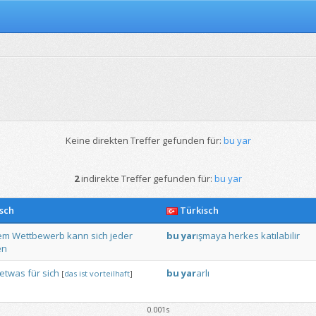
Keine direkten Treffer gefunden für:
bu yar
2
indirekte Treffer gefunden für:
bu yar
sch
Türkisch
em
Wettbewerb
kann
sich
jeder
bu
yar
ışmaya
herkes
katılabilir
en
etwas
für
sich
bu
yar
arlı
[
das
ist
vorteilhaft
]
0.001s