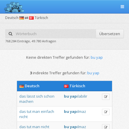
Deutsch
Türkisch
Übersetzen
768.284 Einträge, 49.780 Anfragen
Keine direkten Treffer gefunden für:
bu yap
3
indirekte Treffer gefunden für:
bu yap
Deutsch
Türkisch
das
lässt
sich
schon
bu
yap
ılabilir
machen
das
tut
man
einfach
bu
yap
ılmaz
nicht
das
tut
man
nicht
bu
yap
ılmaz