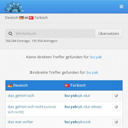
Deutsch
Türkisch
Übersetzen
768.284 Einträge, 195.954 Anfragen
Keine direkten Treffer gefunden für:
bu yak
3
indirekte Treffer gefunden für:
bu yak
Deutsch
Türkisch
das
gehört
sich
bu
yak
ışık
olur
das
gehört
sich
nicht
bu
yak
ışık
olur
olmaz
[
schickt
sich
nicht
]
das
war
unfair
bu
yak
ışıksızdı