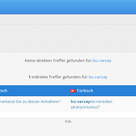
Keine direkten Treffer gefunden für:
bu varsay
1
indirekte Treffer gefunden für:
bu varsay
tsch
Türkisch
ranlasst
Sie
zu
dieser
Annahme?
bu
varsay
ımı
nereden
çıkarıyorsunuz?
0.0s