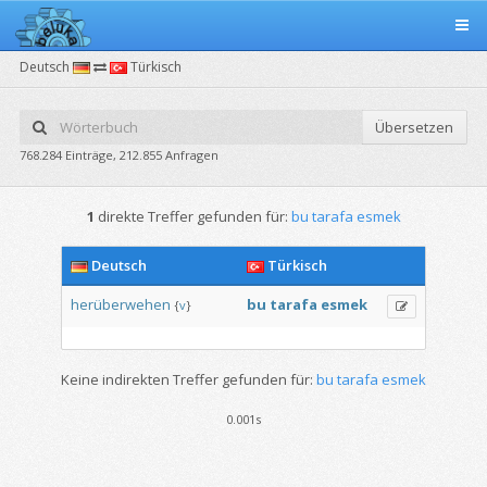
Deutsch
Türkisch
Übersetzen
768.284 Einträge, 212.855 Anfragen
1
direkte Treffer gefunden für:
bu tarafa esmek
Deutsch
Türkisch
herüberwehen
bu
tarafa
esmek
{
v
}
Keine indirekten Treffer gefunden für:
bu tarafa esmek
0.001s