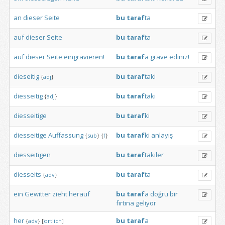
an
dieser
Seite
bu
taraf
ta
auf
dieser
Seite
bu
taraf
ta
auf
dieser
Seite
eingravieren!
bu
taraf
a
grave
ediniz!
dieseitig
bu
taraf
taki
{
adj
}
diesseitig
bu
taraf
taki
{
adj
}
diesseitige
bu
taraf
ki
diesseitige
Auffassung
bu
taraf
ki
anlayış
{
sub
}
{
f
}
diesseitigen
bu
taraf
takiler
diesseits
bu
taraf
ta
{
adv
}
ein
Gewitter
zieht
herauf
bu
taraf
a
doğru
bir
fırtına
geliyor
her
bu
taraf
a
{
adv
}
[
örtlich
]