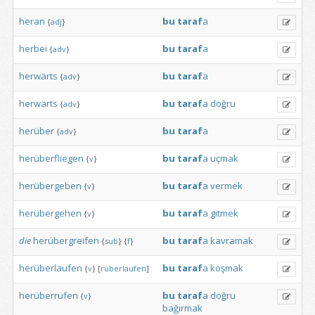
heran
bu
taraf
a
{
adj
}
herbei
bu
taraf
a
{
adv
}
herwärts
bu
taraf
a
{
adv
}
herwärts
bu
taraf
a
doğru
{
adv
}
herüber
bu
taraf
a
{
adv
}
herüberfliegen
bu
taraf
a
uçmak
{
v
}
herübergeben
bu
taraf
a
vermek
{
v
}
herübergehen
bu
taraf
a
gitmek
{
v
}
die
herübergreifen
bu
taraf
a
kavramak
{
sub
}
{
f
}
herüberlaufen
bu
taraf
a
koşmak
{
v
}
[
rüberlaufen
]
herüberrufen
bu
taraf
a
doğru
{
v
}
bağırmak