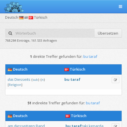
Deutsch
Türkisch
Übersetzen
768.284 Einträge, 161.533 Anfragen
1
direkte Treffer gefunden für:
bu taraf
Deutsch
Türkisch
das
Diesseits
bu
taraf
{
sub
}
{
n
}
[
Religion
]
51
indirekte Treffer gefunden für:
bu taraf
Deutsch
Türkisch
am
diesseitigen
Rand
bu
taraf
taki
kenarda