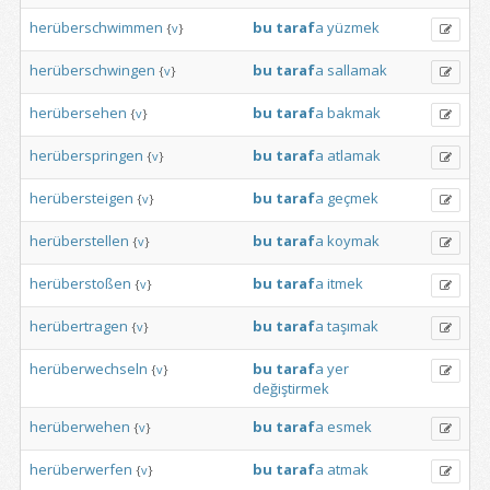
herüberschwimmen
bu
taraf
a
yüzmek
{
v
}
herüberschwingen
bu
taraf
a
sallamak
{
v
}
herübersehen
bu
taraf
a
bakmak
{
v
}
herüberspringen
bu
taraf
a
atlamak
{
v
}
herübersteigen
bu
taraf
a
geçmek
{
v
}
herüberstellen
bu
taraf
a
koymak
{
v
}
herüberstoßen
bu
taraf
a
itmek
{
v
}
herübertragen
bu
taraf
a
taşımak
{
v
}
herüberwechseln
bu
taraf
a
yer
{
v
}
değiştirmek
herüberwehen
bu
taraf
a
esmek
{
v
}
herüberwerfen
bu
taraf
a
atmak
{
v
}