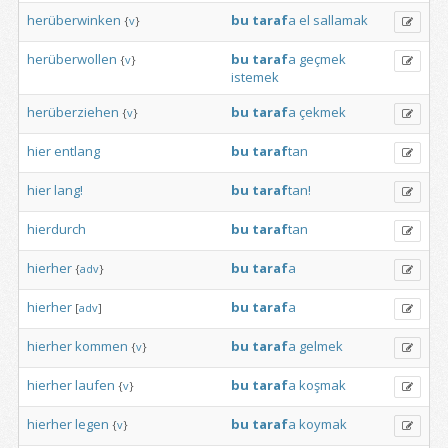
herüberwinken
bu
taraf
a
el
sallamak
{
v
}
herüberwollen
bu
taraf
a
geçmek
{
v
}
istemek
herüberziehen
bu
taraf
a
çekmek
{
v
}
hier
entlang
bu
taraf
tan
hier
lang!
bu
taraf
tan!
hierdurch
bu
taraf
tan
hierher
bu
taraf
a
{
adv
}
hierher
bu
taraf
a
[
adv
]
hierher
kommen
bu
taraf
a
gelmek
{
v
}
hierher
laufen
bu
taraf
a
koşmak
{
v
}
hierher
legen
bu
taraf
a
koymak
{
v
}