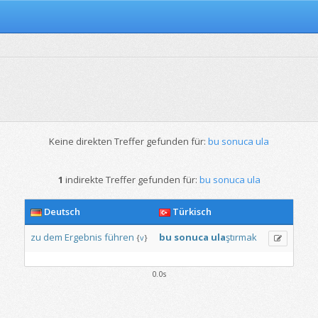
Keine direkten Treffer gefunden für:
bu sonuca ula
1
indirekte Treffer gefunden für:
bu sonuca ula
Deutsch
Türkisch
zu
dem
Ergebnis
führen
bu
sonuca
ula
ştırmak
{
v
}
0.0s