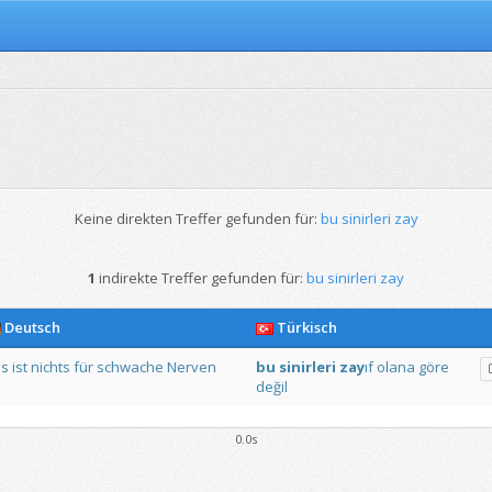
Keine direkten Treffer gefunden für:
bu sinirleri zay
1
indirekte Treffer gefunden für:
bu sinirleri zay
Deutsch
Türkisch
s
ist
nichts
für
schwache
Nerven
bu
sinirleri
zay
ıf
olana
göre
değil
0.0s