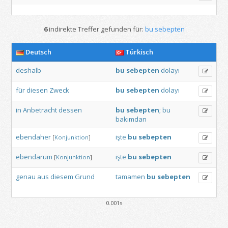
6
indirekte Treffer gefunden für:
bu sebepten
Deutsch
Türkisch
deshalb
bu
sebepten
dolayı
für
diesen
Zweck
bu
sebepten
dolayı
in
Anbetracht
dessen
bu
sebepten
;
bu
bakımdan
ebendaher
işte
bu
sebepten
[
Konjunktion
]
ebendarum
işte
bu
sebepten
[
Konjunktion
]
genau
aus
diesem
Grund
tamamen
bu
sebepten
0.001s