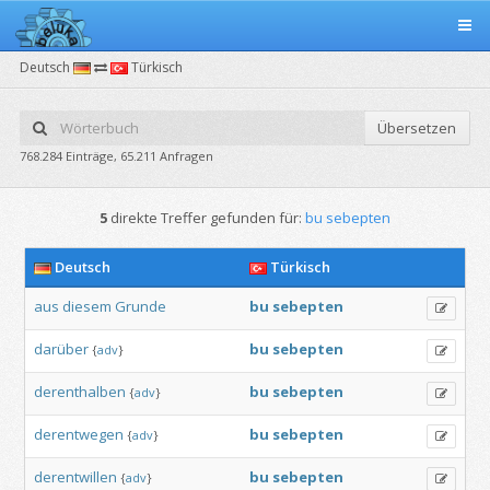
Deutsch
Türkisch
Übersetzen
768.284 Einträge, 65.211 Anfragen
5
direkte Treffer gefunden für:
bu sebepten
Deutsch
Türkisch
aus
diesem
Grunde
bu
sebepten
darüber
bu
sebepten
{
adv
}
derenthalben
bu
sebepten
{
adv
}
derentwegen
bu
sebepten
{
adv
}
derentwillen
bu
sebepten
{
adv
}