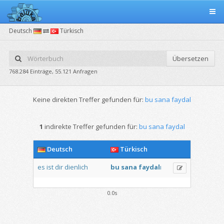
Deutsch
Türkisch
Übersetzen
768.284 Einträge, 55.121 Anfragen
Keine direkten Treffer gefunden für:
bu sana faydal
1
indirekte Treffer gefunden für:
bu sana faydal
Deutsch
Türkisch
es
ist
dir
dienlich
bu
sana
faydal
ı
0.0s