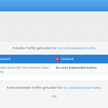
1
direkte Treffer gefunden für:
bu saat babamdan kalma
eutsch
Türkisch
habe
diese
Uhr
von
meinem
Vater
bu
saat
babamdan
kalma
rbt
Keine indirekten Treffer gefunden für:
bu saat babamdan kalma
0.0s