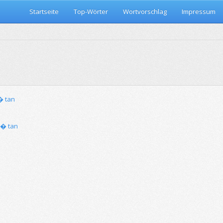
Startseite
Top-Wörter
Wortvorschlag
Impressum
� tan
i� tan