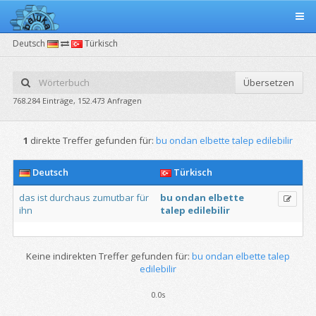
Deutsch
Türkisch
Übersetzen
768.284 Einträge, 152.473 Anfragen
1
direkte Treffer gefunden für:
bu ondan elbette talep edilebilir
Deutsch
Türkisch
das
ist
durchaus
zumutbar
für
bu
ondan
elbette
ihn
talep
edilebilir
Keine indirekten Treffer gefunden für:
bu ondan elbette talep
edilebilir
0.0s