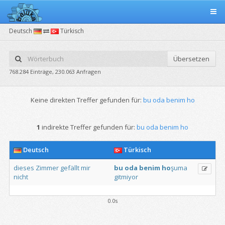
Deutsch
Türkisch
Übersetzen
768.284 Einträge, 230.063 Anfragen
Keine direkten Treffer gefunden für:
bu oda benim ho
1
indirekte Treffer gefunden für:
bu oda benim ho
Deutsch
Türkisch
dieses
Zimmer
gefällt
mir
bu
oda
benim
ho
şuma
nicht
gitmiyor
0.0s