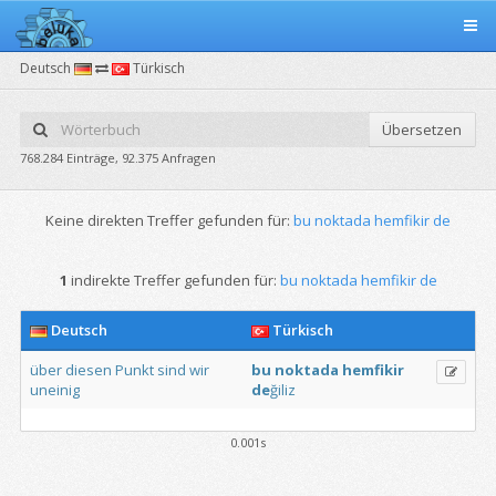
Deutsch
Türkisch
Übersetzen
768.284 Einträge, 92.375 Anfragen
Keine direkten Treffer gefunden für:
bu noktada hemfikir de
1
indirekte Treffer gefunden für:
bu noktada hemfikir de
Deutsch
Türkisch
über
diesen
Punkt
sind
wir
bu
noktada
hemfikir
uneinig
de
ğiliz
0.001s