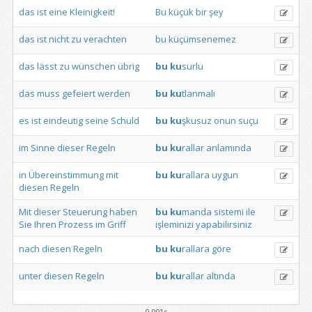
das
ist
eine
Kleinigkeit!
Bu
küçük
bir
şey
das
ist
nicht
zu
verachten
bu
küçümsenemez
das
lässt
zu
wünschen
übrig
bu
ku
surlu
das
muss
gefeiert
werden
bu
ku
tlanmalı
es
ist
eindeutig
seine
Schuld
bu
ku
şkusuz
onun
suçu
im
Sinne
dieser
Regeln
bu
ku
rallar
anlamında
in
Übereinstimmung
mit
bu
ku
rallara
uygun
diesen
Regeln
Mit
dieser
Steuerung
haben
bu
ku
manda
sistemi
ile
Sie
Ihren
Prozess
im
Griff
işleminizi
yapabilirsiniz
nach
diesen
Regeln
bu
ku
rallara
göre
unter
diesen
Regeln
bu
ku
rallar
altında
0.001s