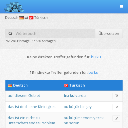
Deutsch
Türkisch
Übersetzen
768.284 Einträge, 87.556 Anfragen
Keine direkten Treffer gefunden für:
bu ku
13
indirekte Treffer gefunden für:
bu ku
Deutsch
Türkisch
auf
diesem
Gebiet
bu
ku
lvarda
das
ist
doch
eine
Kleinigkeit
bu
küçük
bir
şey
das
ist
ein
nicht
zu
bu
küçümsenemiyecek
unterschätzendes
Problem
bir
sorun