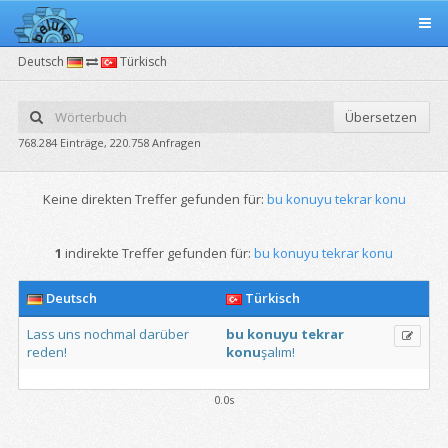
Deutsch
Türkisch
Übersetzen
768.284 Einträge, 220.758 Anfragen
Keine direkten Treffer gefunden für:
bu konuyu tekrar konu
1
indirekte Treffer gefunden für:
bu konuyu tekrar konu
Deutsch
Türkisch
Lass
uns
nochmal
darüber
bu
konuyu
tekrar
reden!
konu
şalım!
0.0s