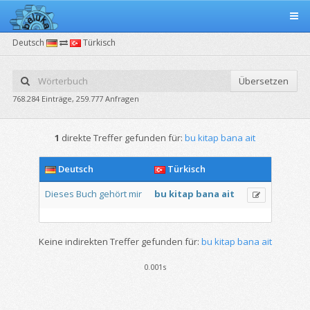
Deutsch
Türkisch
Übersetzen
768.284 Einträge, 259.777 Anfragen
1
direkte Treffer gefunden für:
bu kitap bana ait
Deutsch
Türkisch
Dieses
Buch
gehört
mir
bu
kitap
bana
ait
Keine indirekten Treffer gefunden für:
bu kitap bana ait
0.001s