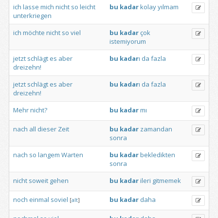
ich
lasse
mich
nicht
so
leicht
bu
kadar
kolay
yılmam
unterkriegen
ich
möchte
nicht
so
viel
bu
kadar
çok
istemiyorum
jetzt
schlägt
es
aber
bu
kadar
ı
da
fazla
dreizehn!
jetzt
schlägt
es
aber
bu
kadar
ı
da
fazla
dreizehn!
Mehr
nicht?
bu
kadar
mı
nach
all
dieser
Zeit
bu
kadar
zamandan
sonra
nach
so
langem
Warten
bu
kadar
bekledikten
sonra
nicht
soweit
gehen
bu
kadar
ileri
gitmemek
noch
einmal
soviel
bu
kadar
daha
[
alt
]