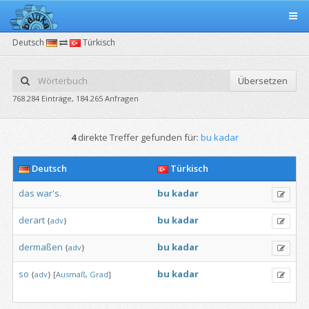
Deutsch
Türkisch
Übersetzen
768.284 Einträge, 184.265 Anfragen
4
direkte Treffer gefunden für:
bu kadar
Deutsch
Türkisch
das
war's.
bu
kadar
derart
bu
kadar
{
adv
}
dermaßen
bu
kadar
{
adv
}
so
bu
kadar
{
adv
}
[
Ausmaß,
Grad
]