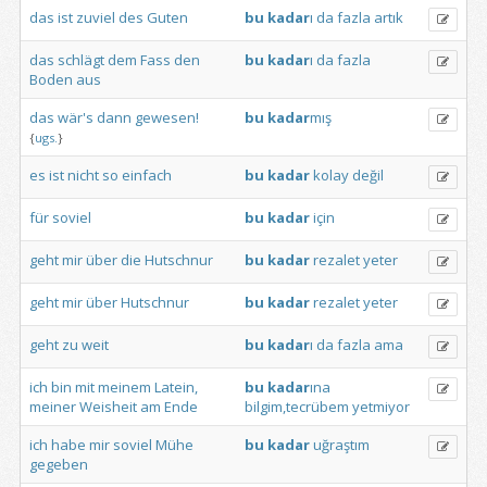
das
ist
zuviel
des
Guten
bu
kadar
ı
da
fazla
artık
das
schlägt
dem
Fass
den
bu
kadar
ı
da
fazla
Boden
aus
das
wär's
dann
gewesen!
bu
kadar
mış
{
ugs.
}
es
ist
nicht
so
einfach
bu
kadar
kolay
değil
für
soviel
bu
kadar
için
geht
mir
über
die
Hutschnur
bu
kadar
rezalet
yeter
geht
mir
über
Hutschnur
bu
kadar
rezalet
yeter
geht
zu
weit
bu
kadar
ı
da
fazla
ama
ich
bin
mit
meinem
Latein,
bu
kadar
ına
meiner
Weisheit
am
Ende
bilgim,tecrübem
yetmiyor
ich
habe
mir
soviel
Mühe
bu
kadar
uğraştım
gegeben