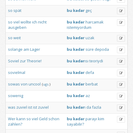
so
spät
bu
kadar
geç
so
viel
wollte
ich
nicht
bu
kadar
harcamak
ausgeben
istemiyordum
so
weit
bu
kadar
uzak
solange
am
Lager
bu
kadar
süre
depoda
Soviel
zur
Theorie!
bu
kadar
ısı
teoriydi
sovielmal
bu
kadar
defa
sowas
von
uncool
bu
kadar
berbat
{
ugs.
}
sowenig
bu
kadar
az
was
zuviel
ist
ist
zuviel
bu
kadar
ı
da
fazla
Wer
kann
so
viel
Geld
schon
bu
kadar
parayı
kim
zählen?
sayabilir?