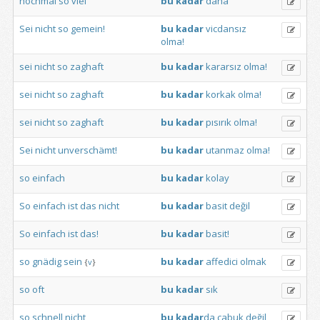
nochmal
so
viel
bu
kadar
daha
Sei
nicht
so
gemein!
bu
kadar
vicdansız
olma!
sei
nicht
so
zaghaft
bu
kadar
kararsız
olma!
sei
nicht
so
zaghaft
bu
kadar
korkak
olma!
sei
nicht
so
zaghaft
bu
kadar
pısırık
olma!
Sei
nicht
unverschämt!
bu
kadar
utanmaz
olma!
so
einfach
bu
kadar
kolay
So
einfach
ist
das
nicht
bu
kadar
basit
değil
So
einfach
ist
das!
bu
kadar
basit!
so
gnädig
sein
bu
kadar
affedici
olmak
{
v
}
so
oft
bu
kadar
sık
so
schnell
nicht
bu
kadar
da
çabuk
değil