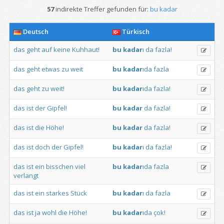
57
indirekte Treffer gefunden für:
bu kadar
Deutsch
Türkisch
das
geht
auf
keine
Kuhhaut!
bu
kadar
ı
da
fazla!
das
geht
etwas
zu
weit
bu
kadar
ıda
fazla
das
geht
zu
weit!
bu
kadar
ıda
fazla!
das
ist
der
Gipfel!
bu
kadar
da
fazla!
das
ist
die
Höhe!
bu
kadar
da
fazla!
das
ist
doch
der
Gipfel!
bu
kadar
ı
da
fazla!
das
ist
ein
bisschen
viel
bu
kadar
ıda
fazla
verlangt
das
ist
ein
starkes
Stück
bu
kadar
ı
da
fazla
das
ist
ja
wohl
die
Höhe!
bu
kadar
ıda
çok!