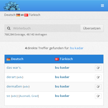
Deutsch
Türkisch
Übersetzen
768.284 Einträge, 48.143 Anfragen
4
direkte Treffer gefunden für:
bu kadar
Deutsch
Türkisch
das
war's.
bu
kadar
derart
bu
kadar
{
adv
}
dermaßen
bu
kadar
{
adv
}
so
bu
kadar
{
adv
}
[
Ausmaß,
Grad
]