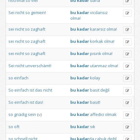
nochmal
so
viel
bu
kadar
daha
Sei
nicht
so
gemein!
bu
kadar
vicdansız
olma!
sei
nicht
so
zaghaft
bu
kadar
kararsız
olma!
sei
nicht
so
zaghaft
bu
kadar
korkak
olma!
sei
nicht
so
zaghaft
bu
kadar
pısırık
olma!
Sei
nicht
unverschämt!
bu
kadar
utanmaz
olma!
so
einfach
bu
kadar
kolay
So
einfach
ist
das
nicht
bu
kadar
basit
değil
So
einfach
ist
das!
bu
kadar
basit!
so
gnädig
sein
bu
kadar
affedici
olmak
{
v
}
so
oft
bu
kadar
sık
so
schnell
nicht
bu
kadar
da
çabuk
değil