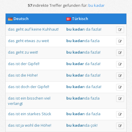
57
indirekte Treffer gefunden für:
bu kadar
Deutsch
Türkisch
das
geht
auf
keine
Kuhhaut!
bu
kadar
ı
da
fazla!
das
geht
etwas
zu
weit
bu
kadar
ıda
fazla
das
geht
zu
weit!
bu
kadar
ıda
fazla!
das
ist
der
Gipfel!
bu
kadar
da
fazla!
das
ist
die
Höhe!
bu
kadar
da
fazla!
das
ist
doch
der
Gipfel!
bu
kadar
ı
da
fazla!
das
ist
ein
bisschen
viel
bu
kadar
ıda
fazla
verlangt
das
ist
ein
starkes
Stück
bu
kadar
ı
da
fazla
das
ist
ja
wohl
die
Höhe!
bu
kadar
ıda
çok!