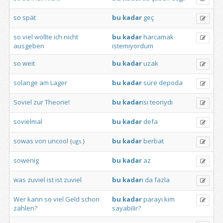
so
spät
bu
kadar
geç
so
viel
wollte
ich
nicht
bu
kadar
harcamak
ausgeben
istemiyordum
so
weit
bu
kadar
uzak
solange
am
Lager
bu
kadar
süre
depoda
Soviel
zur
Theorie!
bu
kadar
ısı
teoriydi
sovielmal
bu
kadar
defa
sowas
von
uncool
bu
kadar
berbat
{
ugs.
}
sowenig
bu
kadar
az
was
zuviel
ist
ist
zuviel
bu
kadar
ı
da
fazla
Wer
kann
so
viel
Geld
schon
bu
kadar
parayı
kim
zählen?
sayabilir?