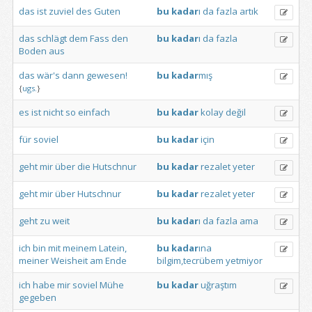
das
ist
zuviel
des
Guten
bu
kadar
ı
da
fazla
artık
das
schlägt
dem
Fass
den
bu
kadar
ı
da
fazla
Boden
aus
das
wär's
dann
gewesen!
bu
kadar
mış
{
ugs.
}
es
ist
nicht
so
einfach
bu
kadar
kolay
değil
für
soviel
bu
kadar
için
geht
mir
über
die
Hutschnur
bu
kadar
rezalet
yeter
geht
mir
über
Hutschnur
bu
kadar
rezalet
yeter
geht
zu
weit
bu
kadar
ı
da
fazla
ama
ich
bin
mit
meinem
Latein,
bu
kadar
ına
meiner
Weisheit
am
Ende
bilgim,tecrübem
yetmiyor
ich
habe
mir
soviel
Mühe
bu
kadar
uğraştım
gegeben