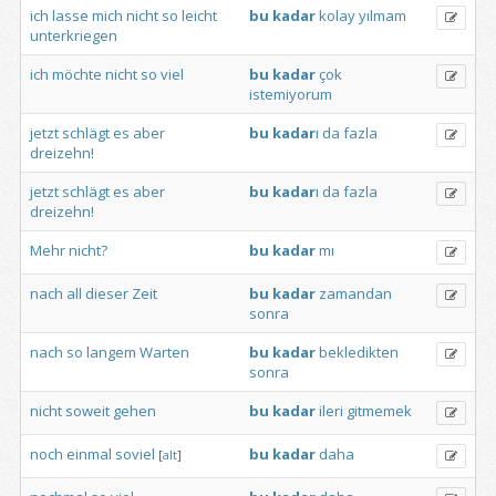
ich
lasse
mich
nicht
so
leicht
bu
kadar
kolay
yılmam
unterkriegen
ich
möchte
nicht
so
viel
bu
kadar
çok
istemiyorum
jetzt
schlägt
es
aber
bu
kadar
ı
da
fazla
dreizehn!
jetzt
schlägt
es
aber
bu
kadar
ı
da
fazla
dreizehn!
Mehr
nicht?
bu
kadar
mı
nach
all
dieser
Zeit
bu
kadar
zamandan
sonra
nach
so
langem
Warten
bu
kadar
bekledikten
sonra
nicht
soweit
gehen
bu
kadar
ileri
gitmemek
noch
einmal
soviel
bu
kadar
daha
[
alt
]