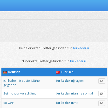
Keine direkten Treffer gefunden für:
bu kadar u
3
indirekte Treffer gefunden für:
bu kadar u
Deutsch
Türkisch
ich
habe
mir
soviel
Mühe
bu
kadar
u
ğraştım
gegeben
Sei
nicht
unverschämt!
bu
kadar
u
tanmaz
olma!
so
weit
bu
kadar
u
zak