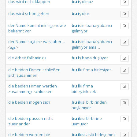
das
wird
nicht
klappen
bu
i
ş
olmaz
das
wird
schon
gehen
bu
i
ş
olur
der
Name
kommt
mir
irgendwie
bu
i
sim
bana
yabancı
bekannt
vor
gelmiyor
der
Name
sagt
mir
was,
aber
...
bu
i
sim
bana
yabancı
gelmiyor
ama…
{
ugs.
}
die
Arbeit
fällt
mir
zu
bu
i
ş
bana
düşüyor
die
beiden
Firmen
schließen
bu
i
ki
firma
birleşiyor
sich
zusammen
die
beiden
Firmen
werden
bu
i
ki
firma
zusammengeschlossen
birleştirilecek
die
beiden
mögen
sich
bu
i
kisi
birbirinden
hoşlanıyor
die
beiden
passen
nicht
bu
i
kisi
birbirine
zueinander
uymuyor
die
beiden
werden
nie
bu
i
kisi
asla
birleşemez