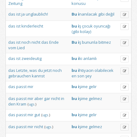
Zeitung
konusu
das
ist
ja
unglaublich!
Bu
i
nanılacak
gibi
değil
das
ist
kinderleicht
bu
i
ş
çocuk
oyuncağı
(gibi
kolay)
das
ist
noch
nicht
das
Ende
Bu
i
ş
bununla
bitmez
vom
Lied
das
ist
zweideutig
bu
i
ki
anlamlı
das
Letzte,
was
du
jetzt
noch
bu
i
htiyacın
olabilecek
gebrauchen
kannst
en
son
şey
das
passt
mir
bu
i
şime
gelir
das
passt
mir
aber
gar
nicht
in
bu
i
şime
gelmez
den
Kram
{
ugs.
}
das
passt
mir
gut
bu
i
şime
gelir
{
ugs.
}
das
passt
mir
nicht
bu
i
şime
gelmez
{
ugs.
}