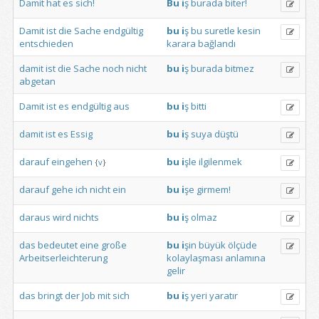
Damit
hat
es
sich!
Bu
i
ş
burada
biter!
Damit
ist
die
Sache
endgültig
bu
i
ş
bu
suretle
kesin
entschieden
karara
bağlandı
damit
ist
die
Sache
noch
nicht
bu
i
ş
burada
bitmez
abgetan
Damit
ist
es
endgültig
aus
bu
i
ş
bitti
damit
ist
es
Essig
bu
i
ş
suya
düştü
darauf
eingehen
bu
i
şle
ilgilenmek
{
v
}
darauf
gehe
ich
nicht
ein
bu
i
şe
girmem!
daraus
wird
nichts
bu
i
ş
olmaz
das
bedeutet
eine
große
bu
i
şin
büyük
ölçüde
Arbeitserleichterung
kolaylaşması
anlamına
gelir
das
bringt
der
Job
mit
sich
bu
i
ş
yeri
yaratır