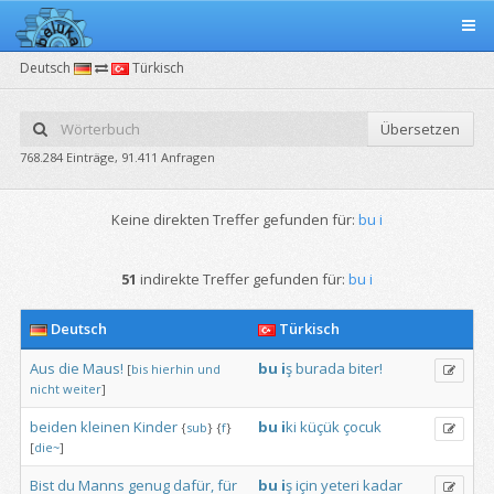
Deutsch
Türkisch
Übersetzen
768.284 Einträge, 91.411 Anfragen
Keine direkten Treffer gefunden für:
bu i
51
indirekte Treffer gefunden für:
bu i
Deutsch
Türkisch
Aus
die
Maus!
bu
i
ş
burada
biter!
[
bis
hierhin
und
nicht
weiter
]
beiden
kleinen
Kinder
bu
i
ki
küçük
çocuk
{
sub
}
{
f
}
[
die~
]
Bist
du
Manns
genug
dafür,
für
bu
i
ş
için
yeteri
kadar