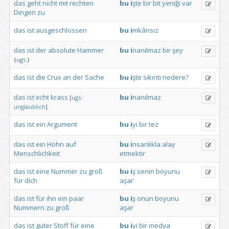
das
geht
nicht
mit
rechten
bu
i
şte
bir
bit
yeniği
var
Dingen
zu
das
ist
ausgeschlossen
bu
i
mkânsız
das
ist
der
absolute
Hammer
bu
i
nanılmaz
bir
şey
{
ugs.
}
das
ist
die
Crux
an
der
Sache
bu
i
şte
sıkıntı
nedere?
das
ist
echt
krass
bu
i
nanılmaz
[
ugs.:
unglaublich
]
das
ist
ein
Argument
bu
i
yi
bir
tez
das
ist
ein
Hohn
auf
bu
i
nsanlıkla
alay
Menschlichkeit
etmektir
das
ist
eine
Nummer
zu
groß
bu
i
ş
senin
boyunu
für
dich
aşar
das
ist
für
ihn
ein
paar
bu
i
ş
onun
boyunu
Nummern
zu
groß
aşar
das
ist
guter
Stoff
für
eine
bu
i
yi
bir
medya