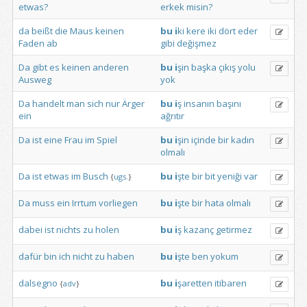
etwas?
erkek
misin?
da
beißt
die
Maus
keinen
bu
i
ki
kere
iki
dört
eder
Faden
ab
gibi
değişmez
Da
gibt
es
keinen
anderen
bu
i
şin
başka
çıkış
yolu
Ausweg
yok
Da
handelt
man
sich
nur
Ärger
bu
i
ş
insanın
başını
ein
ağrıtır
Da
ist
eine
Frau
im
Spiel
bu
i
şin
içinde
bir
kadın
olmalı
Da
ist
etwas
im
Busch
bu
i
şte
bir
bit
yeniği
var
{
ugs.
}
Da
muss
ein
Irrtum
vorliegen
bu
i
şte
bir
hata
olmalı
dabei
ist
nichts
zu
holen
bu
i
ş
kazanç
getirmez
dafür
bin
ich
nicht
zu
haben
bu
i
şte
ben
yokum
dalsegno
bu
i
şaretten
itibaren
{
adv
}