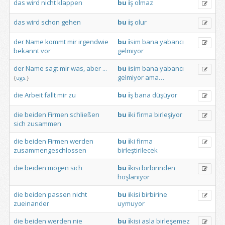
das
wird
nicht
klappen
bu
i
ş
olmaz
das
wird
schon
gehen
bu
i
ş
olur
der
Name
kommt
mir
irgendwie
bu
i
sim
bana
yabancı
bekannt
vor
gelmiyor
der
Name
sagt
mir
was,
aber
...
bu
i
sim
bana
yabancı
gelmiyor
ama…
{
ugs.
}
die
Arbeit
fällt
mir
zu
bu
i
ş
bana
düşüyor
die
beiden
Firmen
schließen
bu
i
ki
firma
birleşiyor
sich
zusammen
die
beiden
Firmen
werden
bu
i
ki
firma
zusammengeschlossen
birleştirilecek
die
beiden
mögen
sich
bu
i
kisi
birbirinden
hoşlanıyor
die
beiden
passen
nicht
bu
i
kisi
birbirine
zueinander
uymuyor
die
beiden
werden
nie
bu
i
kisi
asla
birleşemez