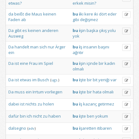
etwas?
erkek
misin?
da
beißt
die
Maus
keinen
bu
i
ki
kere
iki
dört
eder
Faden
ab
gibi
değişmez
Da
gibt
es
keinen
anderen
bu
i
şin
başka
çıkış
yolu
Ausweg
yok
Da
handelt
man
sich
nur
Ärger
bu
i
ş
insanın
başını
ein
ağrıtır
Da
ist
eine
Frau
im
Spiel
bu
i
şin
içinde
bir
kadın
olmalı
Da
ist
etwas
im
Busch
bu
i
şte
bir
bit
yeniği
var
{
ugs.
}
Da
muss
ein
Irrtum
vorliegen
bu
i
şte
bir
hata
olmalı
dabei
ist
nichts
zu
holen
bu
i
ş
kazanç
getirmez
dafür
bin
ich
nicht
zu
haben
bu
i
şte
ben
yokum
dalsegno
bu
i
şaretten
itibaren
{
adv
}