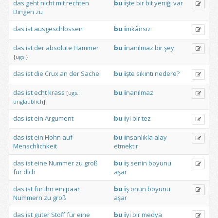
das
geht
nicht
mit
rechten
bu
i
şte
bir
bit
yeniği
var
Dingen
zu
das
ist
ausgeschlossen
bu
i
mkânsız
das
ist
der
absolute
Hammer
bu
i
nanılmaz
bir
şey
{
ugs.
}
das
ist
die
Crux
an
der
Sache
bu
i
şte
sıkıntı
nedere?
das
ist
echt
krass
bu
i
nanılmaz
[
ugs.:
unglaublich
]
das
ist
ein
Argument
bu
i
yi
bir
tez
das
ist
ein
Hohn
auf
bu
i
nsanlıkla
alay
Menschlichkeit
etmektir
das
ist
eine
Nummer
zu
groß
bu
i
ş
senin
boyunu
für
dich
aşar
das
ist
für
ihn
ein
paar
bu
i
ş
onun
boyunu
Nummern
zu
groß
aşar
das
ist
guter
Stoff
für
eine
bu
i
yi
bir
medya