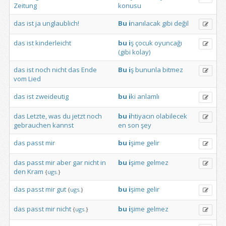
Zeitung
konusu
das
ist
ja
unglaublich!
Bu
i
nanılacak
gibi
değil
das
ist
kinderleicht
bu
i
ş
çocuk
oyuncağı
(gibi
kolay)
das
ist
noch
nicht
das
Ende
Bu
i
ş
bununla
bitmez
vom
Lied
das
ist
zweideutig
bu
i
ki
anlamlı
das
Letzte,
was
du
jetzt
noch
bu
i
htiyacın
olabilecek
gebrauchen
kannst
en
son
şey
das
passt
mir
bu
i
şime
gelir
das
passt
mir
aber
gar
nicht
in
bu
i
şime
gelmez
den
Kram
{
ugs.
}
das
passt
mir
gut
bu
i
şime
gelir
{
ugs.
}
das
passt
mir
nicht
bu
i
şime
gelmez
{
ugs.
}