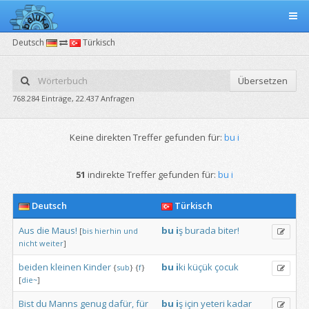
Deutsch
Türkisch
Übersetzen
768.284 Einträge, 22.437 Anfragen
Keine direkten Treffer gefunden für:
bu i
51
indirekte Treffer gefunden für:
bu i
Deutsch
Türkisch
Aus
die
Maus!
bu
i
ş
burada
biter!
[
bis
hierhin
und
nicht
weiter
]
beiden
kleinen
Kinder
bu
i
ki
küçük
çocuk
{
sub
}
{
f
}
[
die~
]
Bist
du
Manns
genug
dafür,
für
bu
i
ş
için
yeteri
kadar