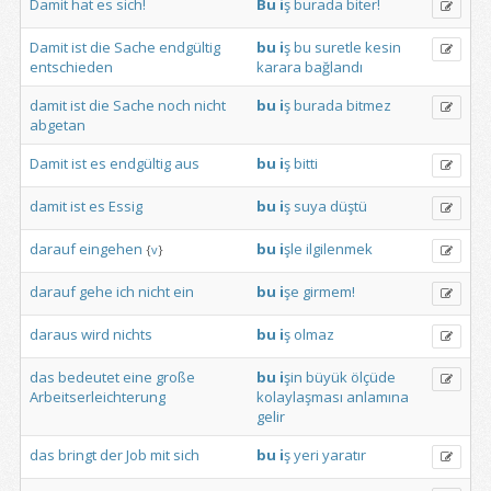
Damit
hat
es
sich!
Bu
i
ş
burada
biter!
Damit
ist
die
Sache
endgültig
bu
i
ş
bu
suretle
kesin
entschieden
karara
bağlandı
damit
ist
die
Sache
noch
nicht
bu
i
ş
burada
bitmez
abgetan
Damit
ist
es
endgültig
aus
bu
i
ş
bitti
damit
ist
es
Essig
bu
i
ş
suya
düştü
darauf
eingehen
bu
i
şle
ilgilenmek
{
v
}
darauf
gehe
ich
nicht
ein
bu
i
şe
girmem!
daraus
wird
nichts
bu
i
ş
olmaz
das
bedeutet
eine
große
bu
i
şin
büyük
ölçüde
Arbeitserleichterung
kolaylaşması
anlamına
gelir
das
bringt
der
Job
mit
sich
bu
i
ş
yeri
yaratır