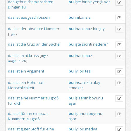
das
geht
nicht
mit
rechten
bu
i
şte
bir
bit
yeniği
var
Dingen
zu
das
ist
ausgeschlossen
bu
i
mkânsız
das
ist
der
absolute
Hammer
bu
i
nanılmaz
bir
şey
{
ugs.
}
das
ist
die
Crux
an
der
Sache
bu
i
şte
sıkıntı
nedere?
das
ist
echt
krass
bu
i
nanılmaz
[
ugs.:
unglaublich
]
das
ist
ein
Argument
bu
i
yi
bir
tez
das
ist
ein
Hohn
auf
bu
i
nsanlıkla
alay
Menschlichkeit
etmektir
das
ist
eine
Nummer
zu
groß
bu
i
ş
senin
boyunu
für
dich
aşar
das
ist
für
ihn
ein
paar
bu
i
ş
onun
boyunu
Nummern
zu
groß
aşar
das
ist
guter
Stoff
für
eine
bu
i
yi
bir
medya