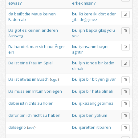
etwas?
erkek
misin?
da
beißt
die
Maus
keinen
bu
i
ki
kere
iki
dört
eder
Faden
ab
gibi
değişmez
Da
gibt
es
keinen
anderen
bu
i
şin
başka
çıkış
yolu
Ausweg
yok
Da
handelt
man
sich
nur
Ärger
bu
i
ş
insanın
başını
ein
ağrıtır
Da
ist
eine
Frau
im
Spiel
bu
i
şin
içinde
bir
kadın
olmalı
Da
ist
etwas
im
Busch
bu
i
şte
bir
bit
yeniği
var
{
ugs.
}
Da
muss
ein
Irrtum
vorliegen
bu
i
şte
bir
hata
olmalı
dabei
ist
nichts
zu
holen
bu
i
ş
kazanç
getirmez
dafür
bin
ich
nicht
zu
haben
bu
i
şte
ben
yokum
dalsegno
bu
i
şaretten
itibaren
{
adv
}