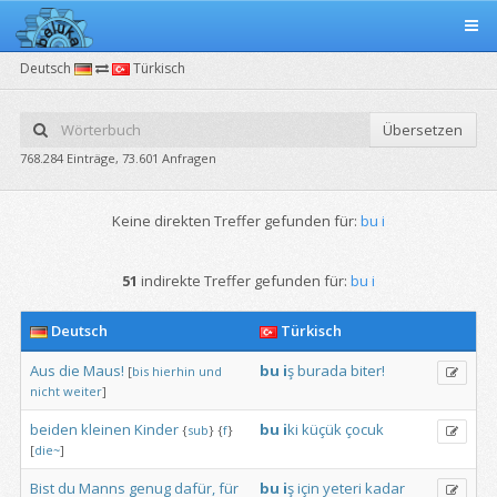
Deutsch
Türkisch
Übersetzen
768.284 Einträge, 73.601 Anfragen
Keine direkten Treffer gefunden für:
bu i
51
indirekte Treffer gefunden für:
bu i
Deutsch
Türkisch
Aus
die
Maus!
bu
i
ş
burada
biter!
[
bis
hierhin
und
nicht
weiter
]
beiden
kleinen
Kinder
bu
i
ki
küçük
çocuk
{
sub
}
{
f
}
[
die~
]
Bist
du
Manns
genug
dafür,
für
bu
i
ş
için
yeteri
kadar