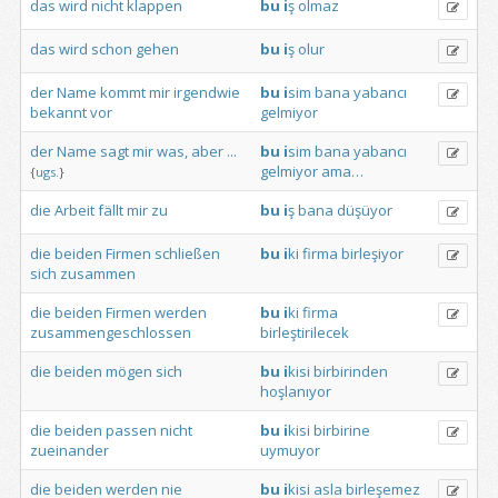
das
wird
nicht
klappen
bu
i
ş
olmaz
das
wird
schon
gehen
bu
i
ş
olur
der
Name
kommt
mir
irgendwie
bu
i
sim
bana
yabancı
bekannt
vor
gelmiyor
der
Name
sagt
mir
was,
aber
...
bu
i
sim
bana
yabancı
gelmiyor
ama…
{
ugs.
}
die
Arbeit
fällt
mir
zu
bu
i
ş
bana
düşüyor
die
beiden
Firmen
schließen
bu
i
ki
firma
birleşiyor
sich
zusammen
die
beiden
Firmen
werden
bu
i
ki
firma
zusammengeschlossen
birleştirilecek
die
beiden
mögen
sich
bu
i
kisi
birbirinden
hoşlanıyor
die
beiden
passen
nicht
bu
i
kisi
birbirine
zueinander
uymuyor
die
beiden
werden
nie
bu
i
kisi
asla
birleşemez