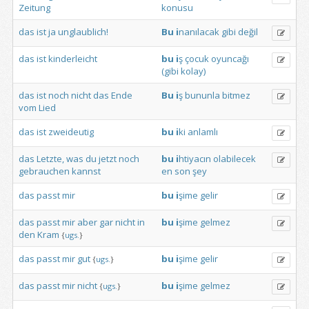
Zeitung
konusu
das
ist
ja
unglaublich!
Bu
i
nanılacak
gibi
değil
das
ist
kinderleicht
bu
i
ş
çocuk
oyuncağı
(gibi
kolay)
das
ist
noch
nicht
das
Ende
Bu
i
ş
bununla
bitmez
vom
Lied
das
ist
zweideutig
bu
i
ki
anlamlı
das
Letzte,
was
du
jetzt
noch
bu
i
htiyacın
olabilecek
gebrauchen
kannst
en
son
şey
das
passt
mir
bu
i
şime
gelir
das
passt
mir
aber
gar
nicht
in
bu
i
şime
gelmez
den
Kram
{
ugs.
}
das
passt
mir
gut
bu
i
şime
gelir
{
ugs.
}
das
passt
mir
nicht
bu
i
şime
gelmez
{
ugs.
}