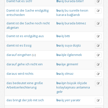
Damit
hat
es
sich!
Bu
i
ş
burada
biter!
Damit
ist
die
Sache
endgültig
bu
i
ş
bu
suretle
kesin
entschieden
karara
bağlandı
damit
ist
die
Sache
noch
nicht
bu
i
ş
burada
bitmez
abgetan
Damit
ist
es
endgültig
aus
bu
i
ş
bitti
damit
ist
es
Essig
bu
i
ş
suya
düştü
darauf
eingehen
bu
i
şle
ilgilenmek
{
v
}
darauf
gehe
ich
nicht
ein
bu
i
şe
girmem!
daraus
wird
nichts
bu
i
ş
olmaz
das
bedeutet
eine
große
bu
i
şin
büyük
ölçüde
Arbeitserleichterung
kolaylaşması
anlamına
gelir
das
bringt
der
Job
mit
sich
bu
i
ş
yeri
yaratır