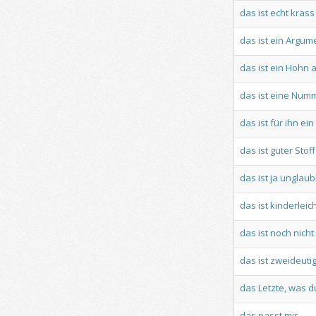
das
ist
echt
krass
das
ist
ein
Argum
das
ist
ein
Hohn
a
das
ist
eine
Numm
das
ist
für
ihn
ein
das
ist
guter
Stoff
das
ist
ja
unglaubl
das
ist
kinderleic
das
ist
noch
nicht
das
ist
zweideuti
das
Letzte,
was
d
das
passt
mir