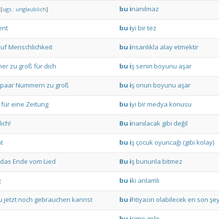
bu
i
nanılmaz
[
ugs.:
unglaublich
]
ent
bu
i
yi
bir
tez
uf
Menschlichkeit
bu
i
nsanlıkla
alay
etmektir
er
zu
groß
für
dich
bu
i
ş
senin
boyunu
aşar
paar
Nummern
zu
groß
bu
i
ş
onun
boyunu
aşar
für
eine
Zeitung
bu
i
yi
bir
medya
konusu
ich!
Bu
i
nanılacak
gibi
değil
ht
bu
i
ş
çocuk
oyuncağı
(gibi
kolay)
das
Ende
vom
Lied
Bu
i
ş
bununla
bitmez
g
bu
i
ki
anlamlı
u
jetzt
noch
gebrauchen
kannst
bu
i
htiyacın
olabilecek
en
son
şe
bu
i
şime
gelir