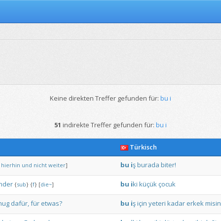
Keine direkten Treffer gefunden für:
bu i
51
indirekte Treffer gefunden für:
bu i
Türkisch
bu
i
ş
burada
biter!
hierhin
und
nicht
weiter
]
nder
bu
i
ki
küçük
çocuk
{
sub
}
{
f
}
[
die~
]
nug
dafür,
für
etwas?
bu
i
ş
için
yeteri
kadar
erkek
misin