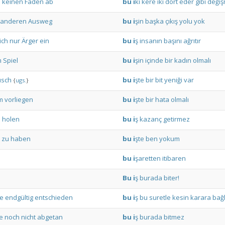
s
keinen
Faden
ab
bu
i
ki
kere
iki
dört
eder
gibi
deği
anderen
Ausweg
bu
i
şin
başka
çıkış
yolu
yok
ich
nur
Ärger
ein
bu
i
ş
insanın
başını
ağrıtır
m
Spiel
bu
i
şin
içinde
bir
kadın
olmalı
usch
bu
i
şte
bir
bit
yeniği
var
{
ugs.
}
m
vorliegen
bu
i
şte
bir
hata
olmalı
u
holen
bu
i
ş
kazanç
getirmez
zu
haben
bu
i
şte
ben
yokum
bu
i
şaretten
itibaren
Bu
i
ş
burada
biter!
e
endgültig
entschieden
bu
i
ş
bu
suretle
kesin
karara
bağ
e
noch
nicht
abgetan
bu
i
ş
burada
bitmez