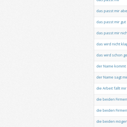
das
passt
mir
abe
das
passt
mir
gut
das
passt
mir
nic
das
wird
nicht
kl
das
wird
schon
g
der
Name
kommt
der
Name
sagt
mi
die
Arbeit
fällt
mir
die
beiden
Firme
die
beiden
Firme
die
beiden
möge