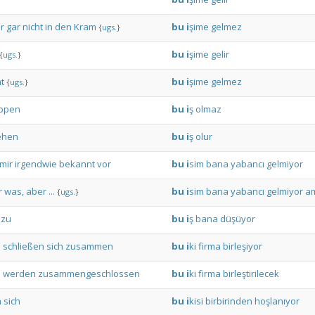
r
gar
nicht
in
den
Kram
bu
i
şime
gelmez
{
ugs.
}
bu
i
şime
gelir
{
ugs.
}
ht
bu
i
şime
gelmez
{
ugs.
}
appen
bu
i
ş
olmaz
ehen
bu
i
ş
olur
mir
irgendwie
bekannt
vor
bu
i
sim
bana
yabancı
gelmiyor
r
was,
aber
...
bu
i
sim
bana
yabancı
gelmiyor
a
{
ugs.
}
zu
bu
i
ş
bana
düşüyor
n
schließen
sich
zusammen
bu
i
ki
firma
birleşiyor
n
werden
zusammengeschlossen
bu
i
ki
firma
birleştirilecek
n
sich
bu
i
kisi
birbirinden
hoşlanıyor