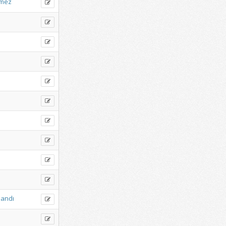
şmez
landı