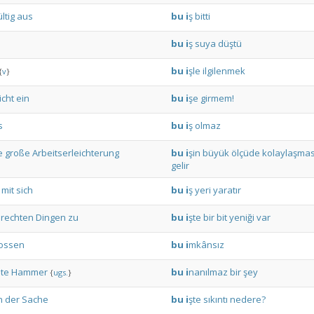
ltig
aus
bu
i
ş
bitti
bu
i
ş
suya
düştü
bu
i
şle
ilgilenmek
{
v
}
icht
ein
bu
i
şe
girmem!
s
bu
i
ş
olmaz
e
große
Arbeitserleichterung
bu
i
şin
büyük
ölçüde
kolaylaşmas
gelir
mit
sich
bu
i
ş
yeri
yaratır
rechten
Dingen
zu
bu
i
şte
bir
bit
yeniği
var
ossen
bu
i
mkânsız
te
Hammer
bu
i
nanılmaz
bir
şey
{
ugs.
}
n
der
Sache
bu
i
şte
sıkıntı
nedere?