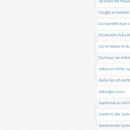
da
beißt
die
Mau
Da
gibt
es
keinen
Da
handelt
man
s
Da
ist
eine
Frau
i
Da
ist
etwas
im
B
Da
muss
ein
Irrtu
dabei
ist
nichts
z
dafür
bin
ich
nicht
dalsegno
{
adv
}
Damit
hat
es
sich!
Damit
ist
die
Sach
damit
ist
die
Sach