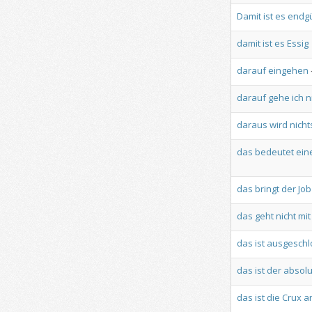
Damit
ist
es
endgü
damit
ist
es
Essig
darauf
eingehen
darauf
gehe
ich
n
daraus
wird
nicht
das
bedeutet
ein
das
bringt
der
Job
das
geht
nicht
mit
das
ist
ausgeschl
das
ist
der
absolu
das
ist
die
Crux
a