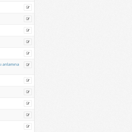
ı
anlamına