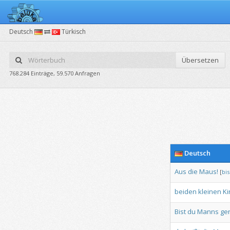
Deutsch
Türkisch
Übersetzen
768.284 Einträge, 59.570 Anfragen
Deutsch
Aus
die
Maus!
[
bis
beiden
kleinen
Ki
Bist
du
Manns
ge