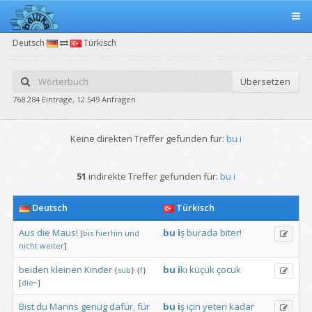
Deutsch
Türkisch
Übersetzen
768.284 Einträge, 12.549 Anfragen
Keine direkten Treffer gefunden für:
bu i
51
indirekte Treffer gefunden für:
bu i
Deutsch
Türkisch
Aus
die
Maus!
bu
i
ş
burada
biter!
[
bis
hierhin
und
nicht
weiter
]
beiden
kleinen
Kinder
bu
i
ki
küçük
çocuk
{
sub
}
{
f
}
[
die~
]
Bist
du
Manns
genug
dafür,
für
bu
i
ş
için
yeteri
kadar