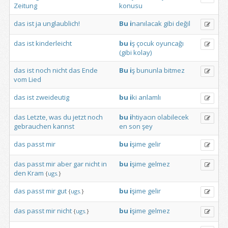
Zeitung
konusu
das
ist
ja
unglaublich!
Bu
i
nanılacak
gibi
değil
das
ist
kinderleicht
bu
i
ş
çocuk
oyuncağı
(gibi
kolay)
das
ist
noch
nicht
das
Ende
Bu
i
ş
bununla
bitmez
vom
Lied
das
ist
zweideutig
bu
i
ki
anlamlı
das
Letzte,
was
du
jetzt
noch
bu
i
htiyacın
olabilecek
gebrauchen
kannst
en
son
şey
das
passt
mir
bu
i
şime
gelir
das
passt
mir
aber
gar
nicht
in
bu
i
şime
gelmez
den
Kram
{
ugs.
}
das
passt
mir
gut
bu
i
şime
gelir
{
ugs.
}
das
passt
mir
nicht
bu
i
şime
gelmez
{
ugs.
}