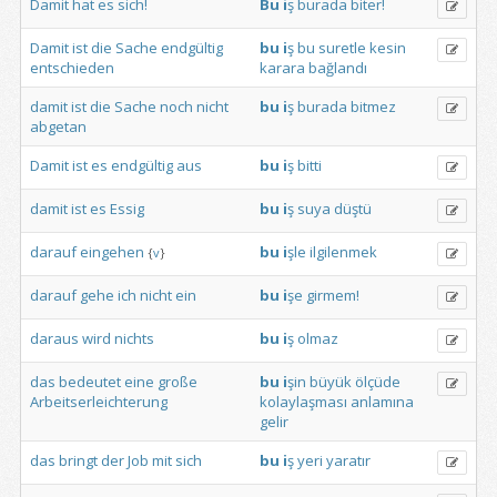
Damit
hat
es
sich!
Bu
i
ş
burada
biter!
Damit
ist
die
Sache
endgültig
bu
i
ş
bu
suretle
kesin
entschieden
karara
bağlandı
damit
ist
die
Sache
noch
nicht
bu
i
ş
burada
bitmez
abgetan
Damit
ist
es
endgültig
aus
bu
i
ş
bitti
damit
ist
es
Essig
bu
i
ş
suya
düştü
darauf
eingehen
bu
i
şle
ilgilenmek
{
v
}
darauf
gehe
ich
nicht
ein
bu
i
şe
girmem!
daraus
wird
nichts
bu
i
ş
olmaz
das
bedeutet
eine
große
bu
i
şin
büyük
ölçüde
Arbeitserleichterung
kolaylaşması
anlamına
gelir
das
bringt
der
Job
mit
sich
bu
i
ş
yeri
yaratır