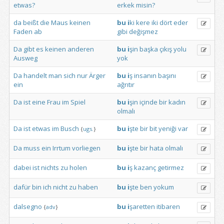
etwas?
erkek
misin?
da
beißt
die
Maus
keinen
bu
i
ki
kere
iki
dört
eder
Faden
ab
gibi
değişmez
Da
gibt
es
keinen
anderen
bu
i
şin
başka
çıkış
yolu
Ausweg
yok
Da
handelt
man
sich
nur
Ärger
bu
i
ş
insanın
başını
ein
ağrıtır
Da
ist
eine
Frau
im
Spiel
bu
i
şin
içinde
bir
kadın
olmalı
Da
ist
etwas
im
Busch
bu
i
şte
bir
bit
yeniği
var
{
ugs.
}
Da
muss
ein
Irrtum
vorliegen
bu
i
şte
bir
hata
olmalı
dabei
ist
nichts
zu
holen
bu
i
ş
kazanç
getirmez
dafür
bin
ich
nicht
zu
haben
bu
i
şte
ben
yokum
dalsegno
bu
i
şaretten
itibaren
{
adv
}