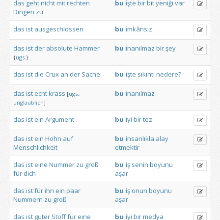
das
geht
nicht
mit
rechten
bu
i
şte
bir
bit
yeniği
var
Dingen
zu
das
ist
ausgeschlossen
bu
i
mkânsız
das
ist
der
absolute
Hammer
bu
i
nanılmaz
bir
şey
{
ugs.
}
das
ist
die
Crux
an
der
Sache
bu
i
şte
sıkıntı
nedere?
das
ist
echt
krass
bu
i
nanılmaz
[
ugs.:
unglaublich
]
das
ist
ein
Argument
bu
i
yi
bir
tez
das
ist
ein
Hohn
auf
bu
i
nsanlıkla
alay
Menschlichkeit
etmektir
das
ist
eine
Nummer
zu
groß
bu
i
ş
senin
boyunu
für
dich
aşar
das
ist
für
ihn
ein
paar
bu
i
ş
onun
boyunu
Nummern
zu
groß
aşar
das
ist
guter
Stoff
für
eine
bu
i
yi
bir
medya