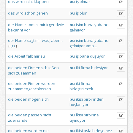
das
wird
nicht
klappen
bu
i
ş
olmaz
das
wird
schon
gehen
bu
i
ş
olur
der
Name
kommt
mir
irgendwie
bu
i
sim
bana
yabancı
bekannt
vor
gelmiyor
der
Name
sagt
mir
was,
aber
...
bu
i
sim
bana
yabancı
gelmiyor
ama…
{
ugs.
}
die
Arbeit
fällt
mir
zu
bu
i
ş
bana
düşüyor
die
beiden
Firmen
schließen
bu
i
ki
firma
birleşiyor
sich
zusammen
die
beiden
Firmen
werden
bu
i
ki
firma
zusammengeschlossen
birleştirilecek
die
beiden
mögen
sich
bu
i
kisi
birbirinden
hoşlanıyor
die
beiden
passen
nicht
bu
i
kisi
birbirine
zueinander
uymuyor
die
beiden
werden
nie
bu
i
kisi
asla
birleşemez