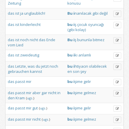
Zeitung
konusu
das
ist
ja
unglaublich!
Bu
i
nanılacak
gibi
değil
das
ist
kinderleicht
bu
i
ş
çocuk
oyuncağı
(gibi
kolay)
das
ist
noch
nicht
das
Ende
Bu
i
ş
bununla
bitmez
vom
Lied
das
ist
zweideutig
bu
i
ki
anlamlı
das
Letzte,
was
du
jetzt
noch
bu
i
htiyacın
olabilecek
gebrauchen
kannst
en
son
şey
das
passt
mir
bu
i
şime
gelir
das
passt
mir
aber
gar
nicht
in
bu
i
şime
gelmez
den
Kram
{
ugs.
}
das
passt
mir
gut
bu
i
şime
gelir
{
ugs.
}
das
passt
mir
nicht
bu
i
şime
gelmez
{
ugs.
}