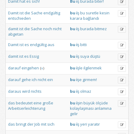
Damit
hat
es
sich!
Bu
i
ş
burada
biter!
Damit
ist
die
Sache
endgültig
bu
i
ş
bu
suretle
kesin
entschieden
karara
bağlandı
damit
ist
die
Sache
noch
nicht
bu
i
ş
burada
bitmez
abgetan
Damit
ist
es
endgültig
aus
bu
i
ş
bitti
damit
ist
es
Essig
bu
i
ş
suya
düştü
darauf
eingehen
bu
i
şle
ilgilenmek
{
v
}
darauf
gehe
ich
nicht
ein
bu
i
şe
girmem!
daraus
wird
nichts
bu
i
ş
olmaz
das
bedeutet
eine
große
bu
i
şin
büyük
ölçüde
Arbeitserleichterung
kolaylaşması
anlamına
gelir
das
bringt
der
Job
mit
sich
bu
i
ş
yeri
yaratır