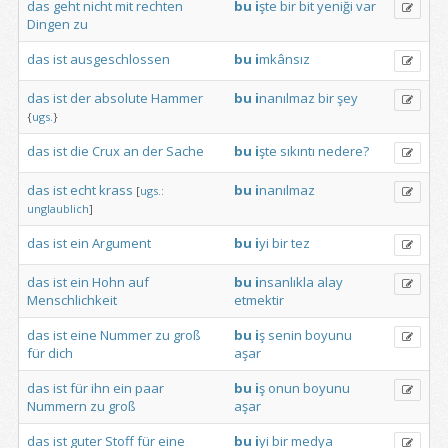
das
geht
nicht
mit
rechten
bu
i
şte
bir
bit
yeniği
var
Dingen
zu
das
ist
ausgeschlossen
bu
i
mkânsız
das
ist
der
absolute
Hammer
bu
i
nanılmaz
bir
şey
{
ugs.
}
das
ist
die
Crux
an
der
Sache
bu
i
şte
sıkıntı
nedere?
das
ist
echt
krass
bu
i
nanılmaz
[
ugs.:
unglaublich
]
das
ist
ein
Argument
bu
i
yi
bir
tez
das
ist
ein
Hohn
auf
bu
i
nsanlıkla
alay
Menschlichkeit
etmektir
das
ist
eine
Nummer
zu
groß
bu
i
ş
senin
boyunu
für
dich
aşar
das
ist
für
ihn
ein
paar
bu
i
ş
onun
boyunu
Nummern
zu
groß
aşar
das
ist
guter
Stoff
für
eine
bu
i
yi
bir
medya