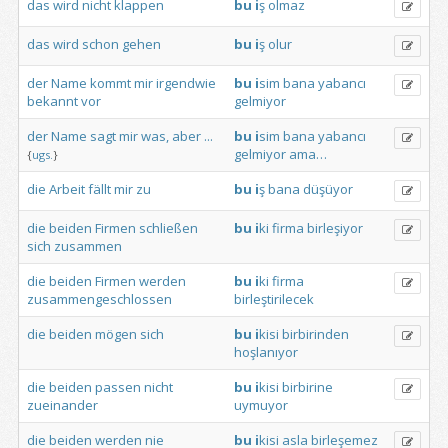
das
wird
nicht
klappen
bu
i
ş
olmaz
das
wird
schon
gehen
bu
i
ş
olur
der
Name
kommt
mir
irgendwie
bu
i
sim
bana
yabancı
bekannt
vor
gelmiyor
der
Name
sagt
mir
was,
aber
...
bu
i
sim
bana
yabancı
gelmiyor
ama…
{
ugs.
}
die
Arbeit
fällt
mir
zu
bu
i
ş
bana
düşüyor
die
beiden
Firmen
schließen
bu
i
ki
firma
birleşiyor
sich
zusammen
die
beiden
Firmen
werden
bu
i
ki
firma
zusammengeschlossen
birleştirilecek
die
beiden
mögen
sich
bu
i
kisi
birbirinden
hoşlanıyor
die
beiden
passen
nicht
bu
i
kisi
birbirine
zueinander
uymuyor
die
beiden
werden
nie
bu
i
kisi
asla
birleşemez