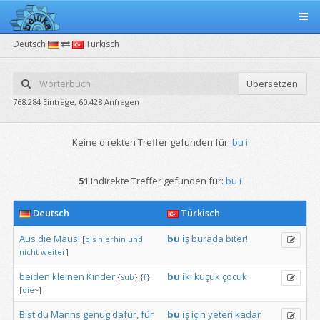
Deutsch
Türkisch
Übersetzen
768.284 Einträge, 60.428 Anfragen
Keine direkten Treffer gefunden für:
bu i
51
indirekte Treffer gefunden für:
bu i
Deutsch
Türkisch
Aus
die
Maus!
bu
i
ş
burada
biter!
[
bis
hierhin
und
nicht
weiter
]
beiden
kleinen
Kinder
bu
i
ki
küçük
çocuk
{
sub
}
{
f
}
[
die~
]
Bist
du
Manns
genug
dafür,
für
bu
i
ş
için
yeteri
kadar