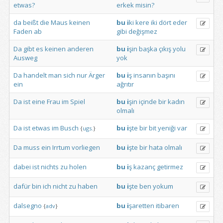
etwas?
erkek
misin?
da
beißt
die
Maus
keinen
bu
i
ki
kere
iki
dört
eder
Faden
ab
gibi
değişmez
Da
gibt
es
keinen
anderen
bu
i
şin
başka
çıkış
yolu
Ausweg
yok
Da
handelt
man
sich
nur
Ärger
bu
i
ş
insanın
başını
ein
ağrıtır
Da
ist
eine
Frau
im
Spiel
bu
i
şin
içinde
bir
kadın
olmalı
Da
ist
etwas
im
Busch
bu
i
şte
bir
bit
yeniği
var
{
ugs.
}
Da
muss
ein
Irrtum
vorliegen
bu
i
şte
bir
hata
olmalı
dabei
ist
nichts
zu
holen
bu
i
ş
kazanç
getirmez
dafür
bin
ich
nicht
zu
haben
bu
i
şte
ben
yokum
dalsegno
bu
i
şaretten
itibaren
{
adv
}