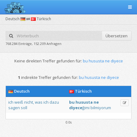
Deutsch
Türkisch
Übersetzen
768.284 Einträge, 152.209 Anfragen
Keine direkten Treffer gefunden für:
bu hususta ne diyece
1
indirekte Treffer gefunden für:
bu hususta ne diyece
Deutsch
Türkisch
ich
weiß
nicht,
was
ich
dazu
bu
hususta
ne
sagen
soll
diyece
ğimi
bilmiyorum
0.0s