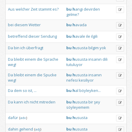
Aus
welcher
Zeit
stammt
es?
bu
h
angi
devirden
gelme?
bei
diesem
Wetter
bu
h
avada
betreffend
dieser
Sendung
bu
h
avale
ile
ilgili
Da
bin
ich
überfragt
bu
h
ususta
bilgim
yok
Da
bleibt
einem
die
Sprache
bu
h
ususta
insanın
dili
weg!
tutuluyor
Da
bleibt
einem
die
Spucke
bu
h
ususta
insanın
weg!
nefesi
kesiliyor
Da
dem
so
ist,
...
bu
h
al
böyleyken...
Da
kann
ich
nicht
mitreden
bu
h
ususta
bir
şey
söyleyemem
dafür
bu
h
ususta
{
adv
}
dahin
gehend
bu
h
ususta
{
adj
}