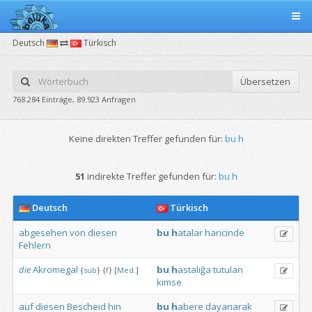
Deutsch
Türkisch
Übersetzen
768.284 Einträge, 89.923 Anfragen
Keine direkten Treffer gefunden für:
bu h
51
indirekte Treffer gefunden für:
bu h
Deutsch
Türkisch
abgesehen
von
diesen
bu
h
atalar
haricinde
Fehlern
die
Akromegal
bu
h
astalığa
tutulan
{
sub
}
{
f
}
[
Med.
]
kimse
auf
diesen
Bescheid
hin
bu
h
abere
dayanarak