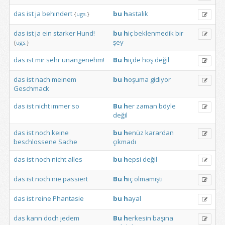
das
ist
ja
behindert
bu
h
astalık
{
ugs.
}
das
ist
ja
ein
starker
Hund!
bu
h
iç
beklenmedik
bir
şey
{
ugs.
}
das
ist
mir
sehr
unangenehm!
Bu
h
içde
hoş
değil
das
ist
nach
meinem
bu
h
oşuma
gidiyor
Geschmack
das
ist
nicht
immer
so
Bu
h
er
zaman
böyle
değil
das
ist
noch
keine
bu
h
enüz
karardan
beschlossene
Sache
çıkmadı
das
ist
noch
nicht
alles
bu
h
epsi
değil
das
ist
noch
nie
passiert
Bu
h
iç
olmamıştı
das
ist
reine
Phantasie
bu
h
ayal
das
kann
doch
jedem
Bu
h
erkesin
başına