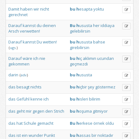
Damit
haben
wir
nicht
bu
h
esapta
yoktu
gerechnet
Darauf
kannst
du
deinen
Bu
h
ususta
her
iddiaya
Arsch
verwetten!
gelebilirsin
Darauf
kannst
Du
wetten!
bu
h
ususta
bahse
girebilirsin
{
ugs.
}
Darauf
wäre
ich
nie
bu
h
iç
aklımın
ucundan
gekommen
geçmezdi
darin
bu
h
ususta
{
adv
}
das
besagt
nichts
bu
h
içbir
şey
göstermez
das
Gefühl
kenne
ich
bu
h
isleri
bilirim
das
geht
mir
gegen
den
Strich
bu
h
oşuma
gitmiyor
das
hat
Schule
gemacht
Bu
h
erkese
örnek
oldu
das
ist
ein
wunder
Punkt
bu
h
assas
bir
noktadır