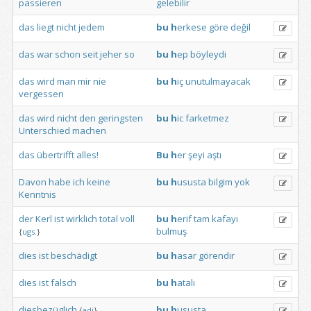
passieren
gelebilir
das
liegt
nicht
jedem
bu
h
erkese
göre
değil
das
war
schon
seit
jeher
so
bu
h
ep
böyleydi
das
wird
man
mir
nie
bu
h
iç
unutulmayacak
vergessen
das
wird
nicht
den
geringsten
bu
h
ic
farketmez
Unterschied
machen
das
übertrifft
alles!
Bu
h
er
şeyi
aştı
Davon
habe
ich
keine
bu
h
ususta
bilgim
yok
Kenntnis
der
Kerl
ist
wirklich
total
voll
bu
h
erif
tam
kafayı
bulmuş
{
ugs.
}
dies
ist
beschädigt
bu
h
asar
görendir
dies
ist
falsch
bu
h
atalı
diesbezüglich
bu
h
ususta
{
adj
}