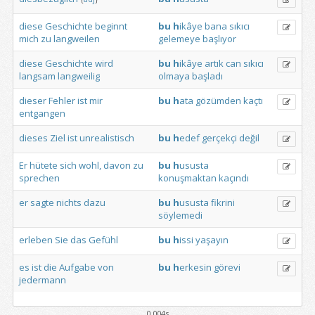
diese
Geschichte
beginnt
bu
h
ikâye
bana
sıkıcı
mich
zu
langweilen
gelemeye
başlıyor
diese
Geschichte
wird
bu
h
ikâye
artık
can
sıkıcı
langsam
langweilig
olmaya
başladı
dieser
Fehler
ist
mir
bu
h
ata
gözümden
kaçtı
entgangen
dieses
Ziel
ist
unrealistisch
bu
h
edef
gerçekçi
değil
Er
hütete
sich
wohl,
davon
zu
bu
h
ususta
sprechen
konuşmaktan
kaçındı
er
sagte
nichts
dazu
bu
h
ususta
fikrini
söylemedi
erleben
Sie
das
Gefühl
bu
h
issi
yaşayın
es
ist
die
Aufgabe
von
bu
h
erkesin
görevi
jedermann
0.004s