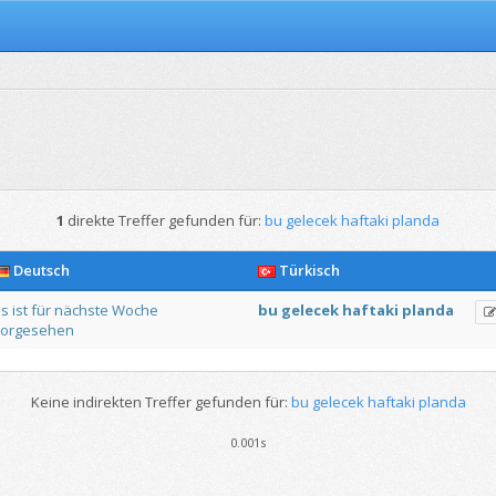
1
direkte Treffer gefunden für:
bu gelecek haftaki planda
Deutsch
Türkisch
s
ist
für
nächste
Woche
bu
gelecek
haftaki
planda
orgesehen
Keine indirekten Treffer gefunden für:
bu gelecek haftaki planda
0.001s