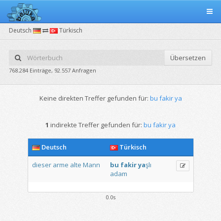
Deutsch
Türkisch
Übersetzen
768.284 Einträge, 92.557 Anfragen
Keine direkten Treffer gefunden für:
bu fakir ya
1
indirekte Treffer gefunden für:
bu fakir ya
Deutsch
Türkisch
dieser
arme
alte
Mann
bu
fakir
ya
şlı
adam
0.0s