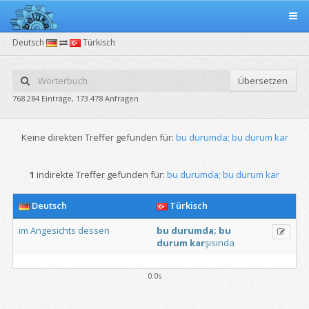
Deutsch
Türkisch
Übersetzen
768.284 Einträge, 173.478 Anfragen
Keine direkten Treffer gefunden für:
bu durumda; bu durum kar
1
indirekte Treffer gefunden für:
bu durumda; bu durum kar
Deutsch
Türkisch
im
Angesichts
dessen
bu
durumda;
bu
durum
kar
şısında
0.0s