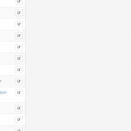
r
iyor