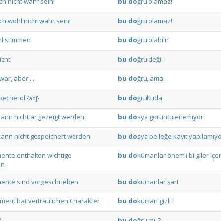
ch
nicht
wahr
sein!
bu
do
ğru
olamaz!
ch
wohl
nicht
wahr
sein!
bu
do
ğru
olamaz!
l
stimmen
bu
do
ğru
olabilir
icht
bu
do
ğru
değil
war,
aber
...
bu
do
ğru,
ama…
pechend
bu
do
ğrultuda
{
adj
}
kann
nicht
angezeigt
werden
bu
do
sya
görüntülenemiyor
kann
nicht
gespeichert
werden
bu
do
sya
belleğe
kayıt
yapılamıyo
ente
enthalten
wichtige
bu
do
kümanlar
önemli
bilgiler
içer
en
ente
sind
vorgeschrieben
bu
do
kümanlar
şart
ment
hat
vertraulichen
Charakter
bu
do
küman
gizli
?
bu
do
ğru
mu?