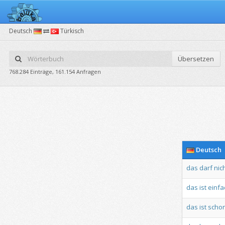
Deutsch
Türkisch
Übersetzen
768.284 Einträge, 161.154 Anfragen
Deutsch
das
darf
nic
das
ist
einfa
das
ist
scho