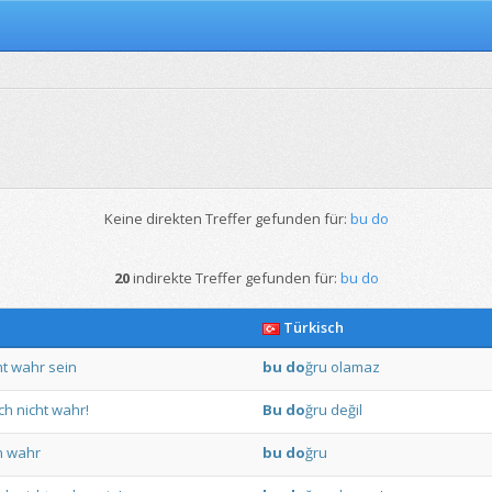
Keine direkten Treffer gefunden für:
bu do
20
indirekte Treffer gefunden für:
bu do
Türkisch
ht
wahr
sein
bu
do
ğru
olamaz
ch
nicht
wahr!
Bu
do
ğru
değil
n
wahr
bu
do
ğru