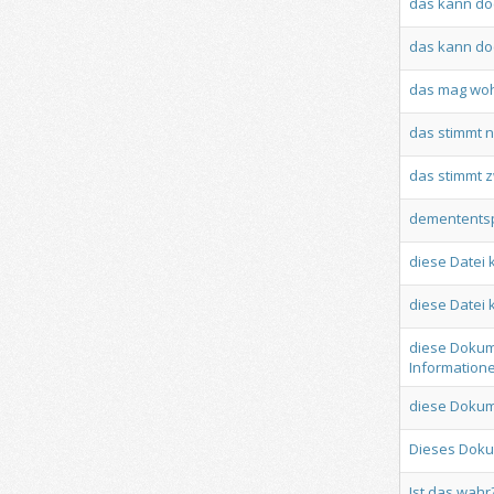
das
kann
do
das
kann
do
das
mag
woh
das
stimmt
n
das
stimmt
z
dementents
diese
Datei
diese
Datei
diese
Dokum
Information
diese
Dokum
Dieses
Doku
Ist
das
wahr