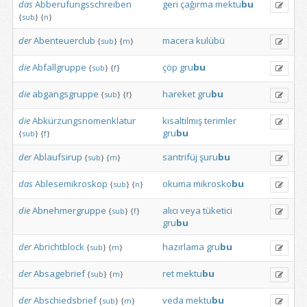
das
Abberufungsschreiben
geri
çağırma
mektu
bu
{
sub
}
{
n
}
der
Abenteuerclub
macera
kulübü
{
sub
}
{
m
}
die
Abfallgruppe
çöp
gru
bu
{
sub
}
{
f
}
die
abgangsgruppe
hareket
gru
bu
{
sub
}
{
f
}
die
Abkürzungsnomenklatur
kısaltılmış
terimler
gru
bu
{
sub
}
{
f
}
der
Ablaufsirup
santrifüj
şuru
bu
{
sub
}
{
m
}
das
Ablesemikroskop
okuma
mikrosko
bu
{
sub
}
{
n
}
die
Abnehmergruppe
alıcı
veya
tüketici
{
sub
}
{
f
}
gru
bu
der
Abrichtblock
hazırlama
gru
bu
{
sub
}
{
m
}
der
Absagebrief
ret
mektu
bu
{
sub
}
{
m
}
der
Abschiedsbrief
veda
mektu
bu
{
sub
}
{
m
}