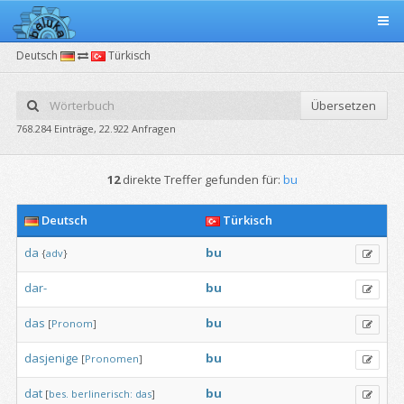
Deutsch
Türkisch
Übersetzen
768.284 Einträge, 22.922 Anfragen
12
direkte Treffer gefunden für:
bu
Deutsch
Türkisch
da
bu
{
adv
}
dar-
bu
das
bu
[
Pronom
]
dasjenige
bu
[
Pronomen
]
dat
bu
[
bes.
berlinerisch:
das
]