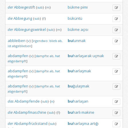
der
Abbiegestift
bükme
pimi
{
sub
}
{
m
}
die
Abbiegung
büküntü
{
sub
}
{
f
}
der
Abbiegungswinkel
bükme
açısı
{
sub
}
{
m
}
abbleiben
bu
lunmak
{
v
}
[
irgendwo:
blieb
ab,
ist
abgeblieben
]
abdampfen
bu
harlaşarak
uçmak
{
v
}
[
dampfte
ab,
hat
abgedampft
]
abdampfen
bu
harlaşmak
{
v
}
[
dampfte
ab,
hat
abgedampft
]
abdampfen
bu
ğulaşmak
{
v
}
[
dampfte
ab,
hat
abgedampft
]
das
Abdampfende
bu
harlaşan
{
sub
}
{
n
}
die
Abdampfmaschine
bu
harlı
makine
{
sub
}
{
f
}
der
Abdampfrückstand
bu
harlaşma
artığı
{
sub
}