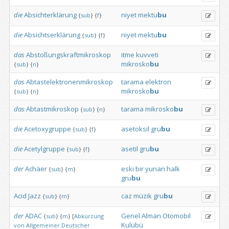
die
Absichterklärung
niyet
mektu
bu
{
sub
}
{
f
}
die
Absichtserklärung
niyet
mektu
bu
{
sub
}
{
f
}
das
Abstoßungskraftmikroskop
itme
kuvveti
mikrosko
bu
{
sub
}
{
n
}
das
Abtastelektronenmikroskop
tarama
elektron
mikrosko
bu
{
sub
}
{
n
}
das
Abtastmikroskop
tarama
mikrosko
bu
{
sub
}
{
n
}
die
Acetoxygruppe
asetoksil
gru
bu
{
sub
}
{
f
}
die
Acetylgruppe
asetil
gru
bu
{
sub
}
{
f
}
der
Achäer
eski
bir
yunan
halk
{
sub
}
{
m
}
gru
bu
Acid
Jazz
caz
müzik
gru
bu
{
sub
}
{
m
}
der
ADAC
Genel
Alman
Otomobil
{
sub
}
{
m
}
[
Abkürzung
Kulübü
von
Allgemeiner
Deutscher