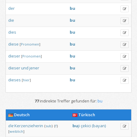
der
bu
die
bu
dies
bu
diese
bu
[
Pronomen
]
dieser
bu
[
Pronomen
]
dieser
und
jener
bu
dieses
bu
[
hier
]
77
indirekte Treffer gefunden für:
bu
Deutsch
Türkisch
die
Kerzenzieherin
bu
ji
çekici
(bayan)
{
sub
}
{
f
}
[
weiblich
]