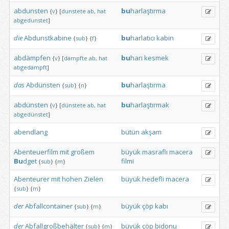
abdunsten
bu
harlaştırma
{
v
}
[
dunstete
ab,
hat
abgedunstet
]
die
Abdunstkabine
bu
harlatıcı
kabin
{
sub
}
{
f
}
abdämpfen
bu
harı
kesmek
{
v
}
[
dämpfte
ab,
hat
abgedämpft
]
das
Abdünsten
bu
harlaştırma
{
sub
}
{
n
}
abdünsten
bu
harlaştırmak
{
v
}
[
dünstete
ab,
hat
abgedünstet
]
abendlang
bütün
akşam
Abenteuerfilm
mit
großem
büyük
masraflı
macera
Bu
dget
filmi
{
sub
}
{
m
}
Abenteurer
mit
hohen
Zielen
büyük
hedefli
macera
{
sub
}
{
m
}
der
Abfallcontainer
büyük
çöp
kabı
{
sub
}
{
m
}
der
Abfallgroßbehälter
büyük
çöp
bidonu
{
sub
}
{
m
}