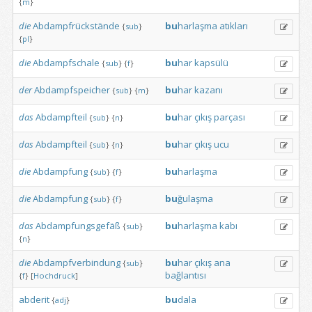
{
m
}
die
Abdampfrückstände
bu
harlaşma
atıkları
{
sub
}
{
pl
}
die
Abdampfschale
bu
har
kapsülü
{
sub
}
{
f
}
der
Abdampfspeicher
bu
har
kazanı
{
sub
}
{
m
}
das
Abdampfteil
bu
har
çıkış
parçası
{
sub
}
{
n
}
das
Abdampfteil
bu
har
çıkış
ucu
{
sub
}
{
n
}
die
Abdampfung
bu
harlaşma
{
sub
}
{
f
}
die
Abdampfung
bu
ğulaşma
{
sub
}
{
f
}
das
Abdampfungsgefäß
bu
harlaşma
kabı
{
sub
}
{
n
}
die
Abdampfverbindung
bu
har
çıkış
ana
{
sub
}
bağlantısı
{
f
}
[
Hochdruck
]
abderit
bu
dala
{
adj
}