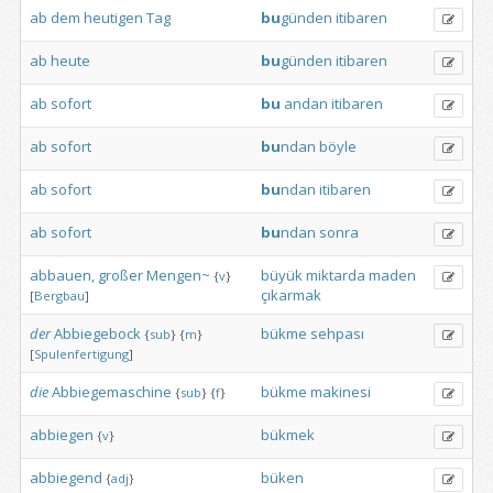
ab
dem
heutigen
Tag
bu
günden
itibaren
ab
heute
bu
günden
itibaren
ab
sofort
bu
andan
itibaren
ab
sofort
bu
ndan
böyle
ab
sofort
bu
ndan
itibaren
ab
sofort
bu
ndan
sonra
abbauen,
großer
Mengen~
büyük
miktarda
maden
{
v
}
çıkarmak
[
Bergbau
]
der
Abbiegebock
bükme
sehpası
{
sub
}
{
m
}
[
Spulenfertigung
]
die
Abbiegemaschine
bükme
makinesi
{
sub
}
{
f
}
abbiegen
bükmek
{
v
}
abbiegend
büken
{
adj
}