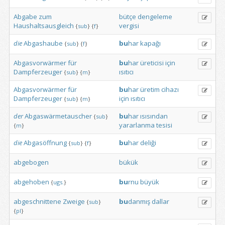
Abgabe
zum
bütçe
dengeleme
Haushaltsausgleich
vergisi
{
sub
}
{
f
}
die
Abgashaube
bu
har
kapağı
{
sub
}
{
f
}
Abgasvorwärmer
für
bu
har
üreticisi
için
Dampferzeuger
ısıtıcı
{
sub
}
{
m
}
Abgasvorwärmer
für
bu
har
üretim
cihazı
Dampferzeuger
için
ısıtıcı
{
sub
}
{
m
}
der
Abgaswärmetauscher
bu
har
ısısından
{
sub
}
yararlanma
tesisi
{
m
}
die
Abgasöffnung
bu
har
deliği
{
sub
}
{
f
}
abgebogen
bükük
abgehoben
bu
rnu
büyük
{
ugs.
}
abgeschnittene
Zweige
bu
danmış
dallar
{
sub
}
{
pl
}