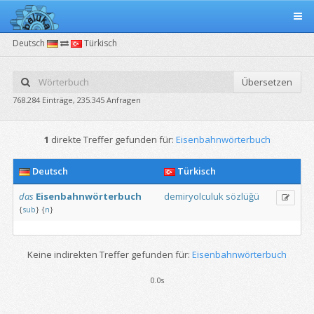
Deutsch
Türkisch
Übersetzen
768.284 Einträge, 235.345 Anfragen
1
direkte Treffer gefunden für:
Eisenbahnwörterbuch
Deutsch
Türkisch
das
Eisenbahnwörterbuch
demiryolculuk
sözlüğü
{
sub
}
{
n
}
Keine indirekten Treffer gefunden für:
Eisenbahnwörterbuch
0.0s