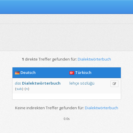
1
direkte Treffer gefunden für:
Dialektwörterbuch
Deutsch
Türkisch
das
Dialektwörterbuch
lehçe
sözlüğü
{
sub
}
{
n
}
Keine indirekten Treffer gefunden für:
Dialektwörterbuch
0.0s