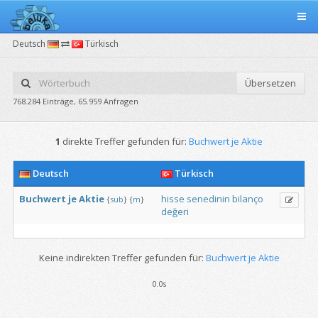
Deutsch
Türkisch
Übersetzen
768.284 Einträge, 65.959 Anfragen
1
direkte Treffer gefunden für:
Buchwert je Aktie
Deutsch
Türkisch
Buchwert
je
Aktie
hisse
senedinin
bilanço
{
sub
}
{
m
}
değeri
Keine indirekten Treffer gefunden für:
Buchwert je Aktie
0.0s